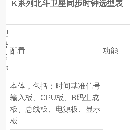
K系列北斗卫星同步时钟选型表
型
序
号
配置
功能
号
名
称
本体，包括：时间基准信号
输入板、CPU板、B码生成
板、总线板、电源板、显示
板