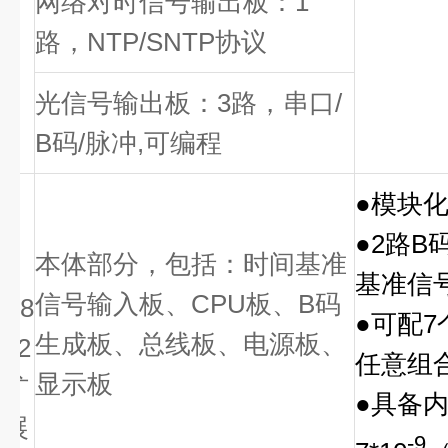
网络对时信号输出板：1
路，NTP/SNTP协议
光信号输出板：3路，串口/
B码/脉冲,可编程
●模块
●2路B
本体部分，包括：时间基准
基准信
信号输入板、CPU板、B码
K8
●可配
生成板、总线板、电源板、
02
任意组
显示板
扩
●具备
展
-9