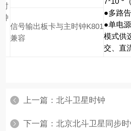
7*10
（
时
●多路
钟
●单电
信号输出板卡与主时钟K801
模式供选
兼容
交、直
上一篇：
北斗卫星时钟
下一篇：
北京北斗卫星同步时