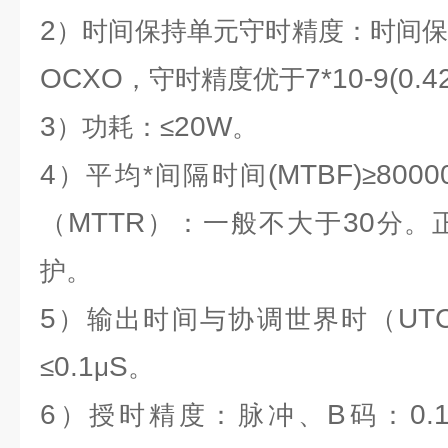
2
）时间保持单元守时精度：时间
OCXO
7*10-9(0.4
，守时精度优于
3
20W
）功耗：≤
。
4
(MTBF)
8000
）平均*间隔时间
≥
MTTR
30
（
）：一般不大于
分。
护。
5
UT
）输出时间与协调世界时（
0.1
S
≤
μ
。
6
B
0.
）授时精度：脉冲、
码：