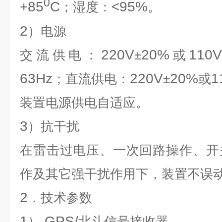
0
+85
C
<95%
；
湿度：
。
2
）电源
220V
20%
110
交流供电：
±
或
63Hz
220V
20%
1
；
直流供电：
±
或
装置电源供电自适应。
3
）抗干扰
在雷击过电压、一次回路操作、开
作及其它强干扰作用下，装置不误
2
．技术参数
1
GPS/
）
北斗信号接收器