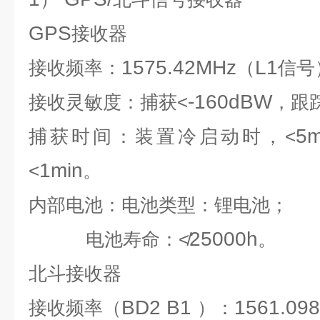
GPS
接收器
1575.42MHz
L1
接收频率：
（
信号
-160dBW
接收灵敏度：捕获<
，跟
5m
捕获时间：装置冷启动时，<
1min
<
。
内部电池：电池类型：锂电池；
25000h
电池寿命：≮
。
北斗接收器
BD2 B1
1561.098
接收频率（
）：