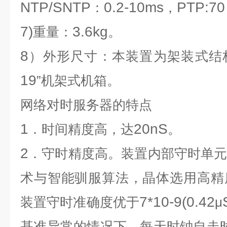
NTP/SNTP
0.2-10ms
PTP:70
：
，
7)
3.6kg
重量：
。
8
）外形尺寸：本装置为架装式结
19
”机架式机箱。
网络对时服务器
的特点
1
20nS
．时间精度高，达
。
2
．守时精度高。装置内部守时单
术与智能驯服算法，晶体选用高精
7*10-9(0.42
装置守时准确度优于
μ
基准异常的情况下，每天时钟自走