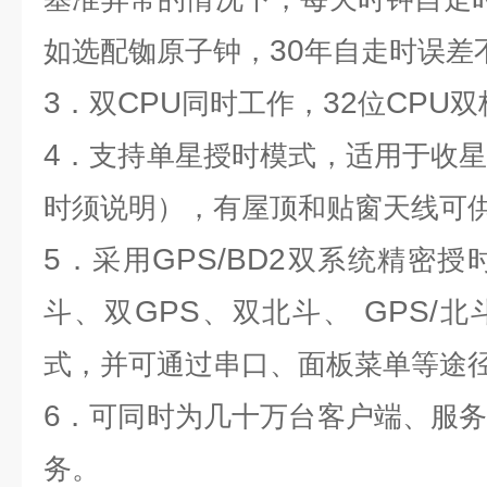
30
如选配铷原子钟，
年自走时误差
3
CPU
32
CPU
．双
同时工作，
位
双
4
．支持单星授时模式，适用于收
时须说明），有屋顶和贴窗天线可
5
GPS/BD2
．采用
双系统精密授
GPS
GPS/
斗、双
、双北斗、
北
式，并可通过串口、面板菜单等途
6
．可同时为几十万台客户端、服
务。