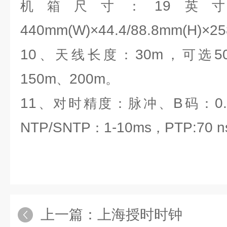
19
机箱尺寸：
英
440mm(W)×44.4/88.8mm(H)×2
10
30m
5
、天线长度：
，可选
150m
200m
、
。
11
B
0
、对时精度：脉冲、
码：
NTP/SNTP
1-10ms
PTP:70 n
：
，
上一篇：
上海授时时钟