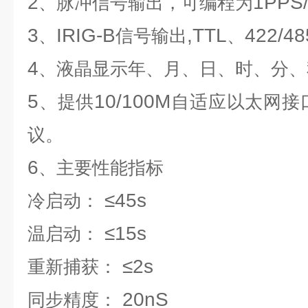
2
1PPS
、脉冲信号输出，可编程为
3
IRIG-B
,TTL
422/48
、
信号输出
、
4
、液晶显示年、月、日、时、分、
5
10/100M
、提供
自适应以太网接
议。
6
、主要性能指标
≤45s
冷启动：
≤15s
温启动：
≤2s
重新捕获：
20nS
同步精度：