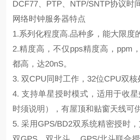
DCF77、PTP、NTP/SNTP协
网络时钟服务器
特点
1.
系列化程度高.品种多，能大限度
2.
精度高，不仅pps精度高，ppm
都高，达20nS。
3.
双CPU同时工作，32位CPU双
4.
支持单星授时模式，适用于收星
时须说明），有屋顶和贴窗天线可
5.
采用GPS/BD2双系统精密授时
双GPS、双北斗、 GPS/北斗联