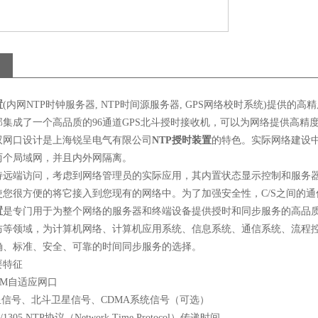
置
(
内网
NTP
时钟服务器
, NTP
时间源服务器
, GPS
网络校时系统
)
提供的高精
部集成了一个高品质的
96
通道
GPS
北斗授时接收机，可以为网络提供高精
双网口设计是上海锐呈电气有限公司
NTP
授时装置
的特色。实际网络建设
两个局域网，并且内外网隔离。
持远端访问，考虑到网络管理员的实际应用，其内置状态显示控制和服务
使您很方便的将它接入到您现有的网络中。为了加强安全性，
C/S
之间的通
置
是专门用于为整个网络的服务器和终端设备提供授时和同步服务的高品
防等领域，为计算机网络、计算机应用系统、信息系统、通信系统、流程
确、标准、安全、可靠的时间同步服务的选择。
要特征
0M
自适应网口
星信号、北斗卫星信号、
CDMA
系统信号（可选）
/1305 NTP
协议（
Network Time Protocol
）传递时间