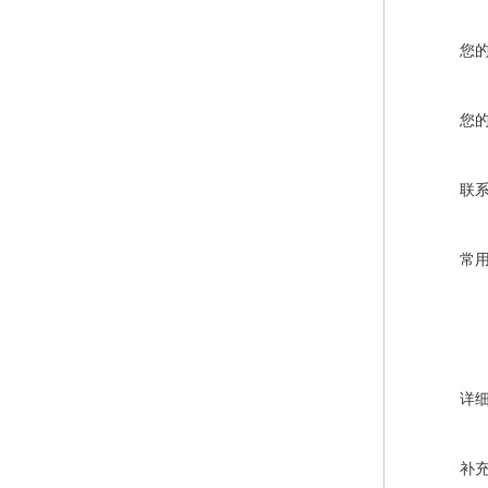
您
您
联
常
详
补