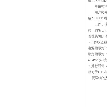
层
1
：
GPS
北
单位时间
用户终端
层
2
：
NTP
时
工作于该模
况下的备份
管理员
/
用户
3.
工作状态
电源指示灯
锁定指示灯
4.GPS
北斗接
96
并行通道
G
相对于
UTC
更详细的