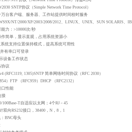
/2030 SNTP
协议（
Simple Network Time Protocol
）
十万台客户端、服务器、工作站提供时间校时服务
9X/NT/2000/XP/2003/2008/2012
、
LINUX
、
UNIX
、
SUN SOLARIS
、
I
应能力：
>10000
次
/
秒
操作简单，显示直观，占用系统资源小
收系统支持位置保持模式，提高系统可用性
并有串口可登录
显示设备工作状态
络协议
 v4 (RFC1119; 1305)SNTP
简单网络时间协议（
RFC 2030
）
854
）
FTP
（
RFC959
）
DHCP
（
RFC2132
）
接口性能
连接
0/100Base-T
自适应以太网；
4
个
RJ
－
45
针双向
RS232
接口，
38400
，
N
，
8
，
1
线：
BNC
母头
能