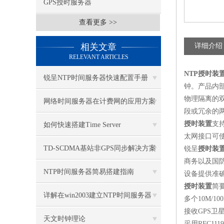
GPS授时服务器
查看更多 >>
相关文章
详细介绍
RELEVANT ARTICLES
NTP
授时装
锐呈NTP时间服务器快速配置手册
钟
。产品内
物理隔离的
网络时间服务器在计费网的应用方案
段或冗余的
授时装置
支
如何快速搭建Time Server
太网接口可
TD-SCDMA基站非GPS同步解决方案
锐呈
授时装
商务以及国
研究（一）
NTP时间服务器简易搭建指南
设备提供准
授时装置
简
详解在win2003建立NTP时间服务器
多个
10M/10
接收
GPS
卫
天文时钟理论
采用
RFC1119