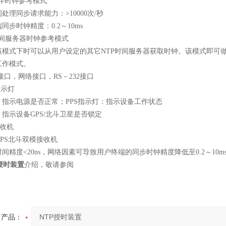
斗时钟参考模式
处理同步请求能力：
>10000
次
/
秒
同步时钟精度：
0.2
～
10ms
间服务器时钟参考模式
式下时可以从用户设定的其它
NTP
时间服务器获取时钟。该模式即可
工作模式。
接口，网络接口，
RS
－
232
接口
显示灯
：指示电源是否正常；
PPS
指示灯：指示设备工作状态
：指示设备
GPS/
北斗卫星是否锁定
收机
PS
北斗双模接收机
时间精度
<20ns
，网络因素可导致用户终端的同步时钟精度降低至
0.2
～
10m
授时装置
介绍，敬请参阅
产品：