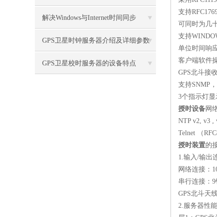
支持
RFC1769
解决Windows与Internet时间同步
可同时为几
支持
WINDOWS
GPS卫星时钟服务器介绍及详细参数
单位时间响
客户端软件
GPS卫星校时服务器的设备特点
GPS
北斗接
支持
SNMP
，
3
个指示灯
授时设备
网
NTP v2, v3 ,
Telnet
（
RFC
授时装置
的
1.
输入
/
输出
网络连接：
1
串行连接：
9
GPS
北斗天
2.
服务器性