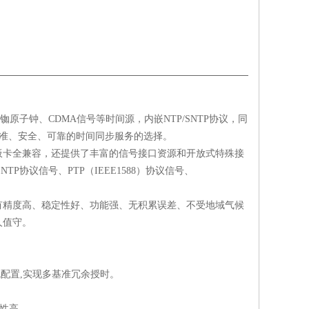
、铷原子钟、CDMA信号等时间源，内嵌NTP/SNTP协议，同
标准、安全、可靠的时间同步服务的选择。
板卡全兼容，还提供了丰富的信号接口资源和开放式特殊接
TP协议信号、PTP（IEEE1588）协议信号、
有精度高、稳定性好、功能强、无积累误差、不受地域气候
人值守。
收机配置,实现多基准冗余授时。
靠性高。