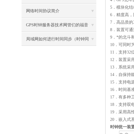
5
．模块化结
网络时间协议简介
6
．精度高，
7
．高品质的
GPS时钟服务器技术网管们的福音
8
．装置可通
9
．*的北斗
局域网如何进行时间同步（时钟同
10
．可同时
11
．支持32
步）？
12
．装置采
13
．系统采
14
．自保持能
15
．支持电
16
．时间基
17
．有多种
18
．支持双
19
．采用高
20
．嵌入式
时钟统一装