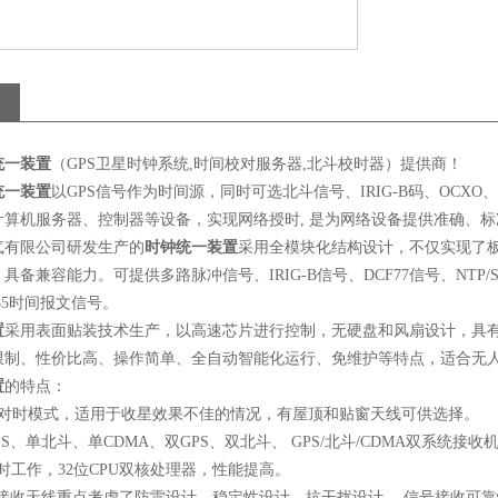
统一装置
（GPS卫星时钟系统,时间校对服务器,北斗校时器）提供商！
统一装置
以GPS信号作为时间源，同时可选北斗信号、IRIG-B码、OCXO
计算机服务器、控制器等设备，实现网络授时, 是为网络设备提供准确、
气有限公司研发生产的
时钟统一装置
采用全模块化结构设计，不仅实现了
备兼容能力。可提供多路脉冲信号、IRIG-B信号、DCF77信号、NTP/SN
2/485时间报文信号。
置
采用表面贴装技术生产，以高速芯片进行控制，无硬盘和风扇设计，具
限制、性价比高、操作简单、全自动智能化运行、免维护等特点，适合无
置
的特点：
对时模式，适用于收星效果不佳的情况，有屋顶和贴窗天线可供选择。
S、单北斗、单CDMA、双GPS、双北斗、 GPS/北斗/CDMA双系统接
同时工作，32位CPU双核处理器，性能提高。
斗接收天线重点考虑了防雷设计、稳定性设计、抗干扰设计， 信号接收可