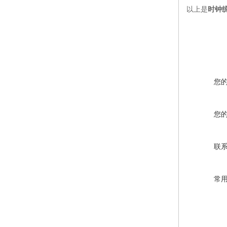
以上是
时钟
您
您
联
常