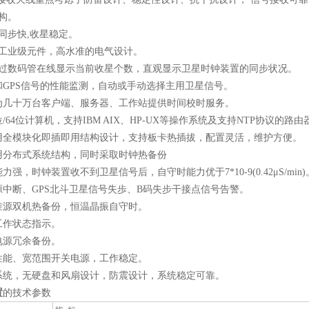
构。
同步快,收星稳定。
工业级元件，高水准的电气设计。
过数码管在线显示当前收星个数，直观显示卫星时钟装置的同步状况。
和GPS信号的性能监测，自动或手动选择主用卫星信号。
为几十万台客户端、服务器、工作站提供时间校时服务。
位/64位计算机，支持IBM AIX、HP-UX等操作系统及支持NTP协议
用全模块化即插即用结构设计，支持板卡热插拔，配置灵活，维护方便。
用分布式系统结构，同时采取时钟热备份
力强，时钟装置收不到卫星信号后，自守时能力优于7*10-9(0.42μS/min)
源中断、GPS北斗卫星信号失歩、B码失步干接点信号告警。
准源双机热备份，恒温晶振自守时。
工作状态指示。
电源冗余备份。
性能、宽范围开关电源，工作稳定。
系统，无硬盘和风扇设计，防震设计，系统稳定可靠。
置
的技术参数