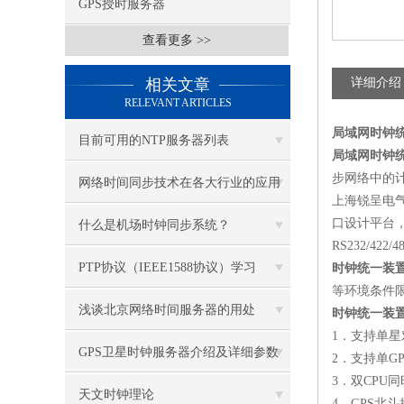
GPS授时服务器
查看更多 >>
相关文章
详细介绍
RELEVANT ARTICLES
局域网时钟
目前可用的NTP服务器列表
局域网时钟
步网络中的
网络时间同步技术在各大行业的应用
上海锐呈电
口设计平台，具
什么是机场时钟同步系统？
RS232/42
PTP协议（IEEE1588协议）学习
时钟统一装
等环境条件
浅谈北京网络时间服务器的用处
时钟统一装
1
．支持单星
GPS卫星时钟服务器介绍及详细参数
2
．支持单GP
3
．双CPU
天文时钟理论
4
．GPS北