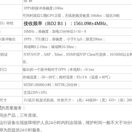
指
标
1PPS
秒脉冲准确度
≤100ns
可同时跟踪
12
颗
GPS
卫星，天线射频灵敏度
-166dbw
；阻抗
50
欧
接收频率（
BD2 B1
）：
1561.098
±
4MHz
。
BD
）特性
标
10MHz
，准确度：加电
15
分钟后
1×10
－
9
步脉冲输出
1PPS
，
TTL
接口，准确度，
小于
0.1μS
；脉宽
200ms
；
时
局域网
0.2-10ms
；城域网
10-50ms
；
间协议
NTP/SNTP
，
ARP
，
Telnet
，
SNMP
或
NTP Client
可选择，
10/100M
以太
应。
行口
输出的一个脉冲相对于
1PPS
（本地秒）
≤0.1ms
存储温度：
-30
～
60
℃
；相对湿度：
95±3
％（温度＋
40
℃
）
MTBF≥80000
小时；
MTTR≤20
分钟；
交流
220V±10%
尺寸
1U
或
2U
机架式机箱。外形尺寸：（高）
44
或
88×
（宽）
435×
（深）
28
置
的质量服务：
同步产品，三年质保。
运行设备出现故障维护人员24小时内到达现场，维护时间一般不大于30分
师为您提供24小时服务。