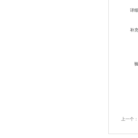
详
补
上一个