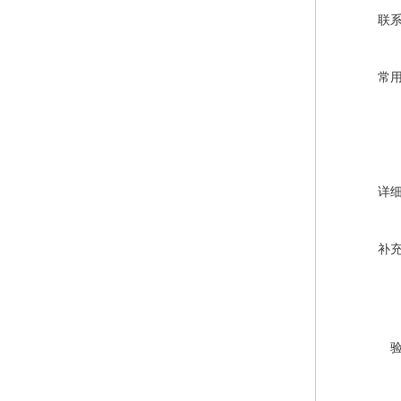
联
常
详
补