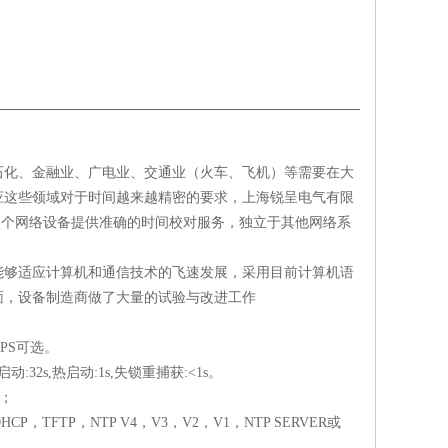
石化、金融业、广电业、交通业（火车、飞机）等需要在大
应这些领域对于时间越来越精密的要求，上海锐呈电气有限
各个网络设备提供准确的时间校对服务，独立于其他网络系
能够适应计算机和通信技术的飞速发展，采用目前计算机语
面，设备制造商做了大量的试验与改进工作
PPS
可选。
启动
:32s,
热启动
:1s,
失锁重捕获
:<1s
。
；
DHCP
，
TFTP
，
NTP V4
，
V3
，
V2
，
V1
，
NTP SERVER
或