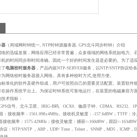
务器
（局域网时钟统一
, NTP
时钟源服务器
, GPS
北斗同步时钟）介绍
网络的迅猛发展，网络应用已经非常普遍，众多领域的网络系统如电力、
算机的时间同步和时间准确。因此一个好的时间发生器是必要的。为了适
发了
电脑校时服务器
，产品内嵌
NTP-SERVER
服务，以
NTP/SNTP
协议给
作为网络校时服务器接入网络。具有多种校时方式
,
使用方便。
由标准化的软件及硬件组成，用户可按照自己的需要灵活配置。装置软件
行在操作系统平台上。为保证时钟系统可靠地运行，在装置的电磁兼容方
的技术指标：
GPS
信号、北斗卫星、
IRIG-B
码、
OCX0
、铷原子钟、
CDMA
、
RS232
、
1
器：接收频率
：
1561.098
±
4MHz
。接收机灵敏度：
-157.6dBW
；
TTFF
：冷
器接收频率：
1575.42MHz
；接收灵敏度：捕获<
-160dBW
，跟踪<
-163dBW
协议：
NTP/SNTP
，
ARP
，
UDP/ Time
，
Telnet
，
SNMP
，
MD5
，
ICMP
，
选择。