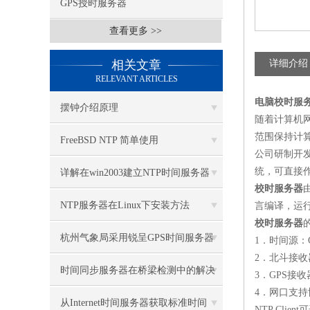
GPS授时服务器
查看更多 >>
相关文章
详细介绍
RELEVANT ARTICLES
电脑校时服
摆钟介绍原理
随着计算机
范围保持计
FreeBSD NTP 简单使用
公司研制开
统，可直接
详解在win2003建立NTP时间服务器
校时服务器
NTP服务器在Linux下安装方法
言编译，运
校时服务器
杭州气象局采用锐呈GPS时间服务器
1
．时间源：
2
．北斗接收
时间同步服务器在桥梁检测中的解决
3
．
GPS
接收
4
．网口支持
方案
从Internet时间服务器获取标准时间
NTP Client
可