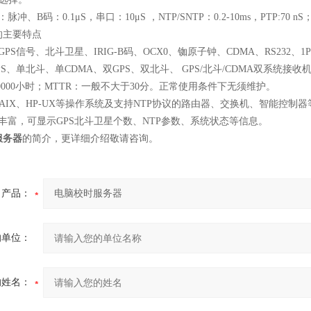
：脉冲、
B
码：
0.1
μ
S
，串口：
10
μ
S
，
NTP/SNTP
：
0.2-10ms
，
PTP:70 nS
的主要特点
GPS
信号、北斗卫星、
IRIG-B
码、
OCX0
、铷原子钟、
CDMA
、
RS232
、
1
PS
、单北斗、单
CDMA
、双
GPS
、双北斗、
GPS/
北斗
/CDMA
双系统接收
0000
小时；
MTTR
：一般不大于
30
分。正常使用条件下无须维护。
AIX
、
HP-UX
等操作系统及支持
NTP
协议的路由器、交换机、智能控制器
丰富，可显示
GPS
北斗卫星个数、
NTP
参数、系统状态等信息。
服务器
的简介，更详细介绍敬请咨询。
产品：
的单位：
的姓名：