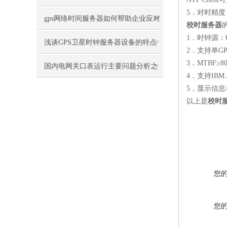
5
．对时精度
gps网络时间服务器如何帮助企业应对
校时服务器
1
．时钟源：
网络恶意攻击
浅谈GPS卫星时钟服务器设备的特点
2
．支持单
G
3
．
MTBF
≥
8
国内电网关口表运行主要问题分析之
4
．支持
IBM 
5
．显示信息
GPS时钟
以上是
校时
您
您