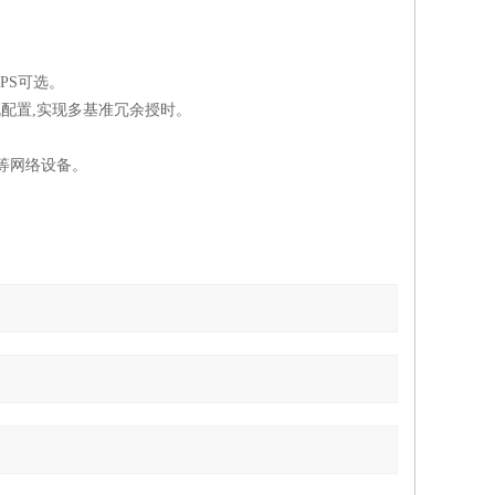
；
PPS
可选。
机配置
,
实现多基准冗余授时
。
等网络设备。