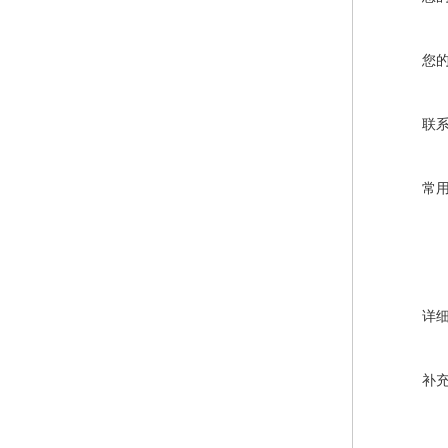
您
联
常
详
补