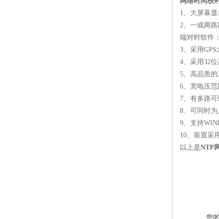
网络时间校
1
、大屏幕显
2
、一或两路
端对时软件
3
、采用
GPS
4
、采用
32
位
5
、高品质的
6
、宽电压范
7
、有多路可
8
、可同时为
9
、支持
WIND
10
、装置采
以上是
NTP
您