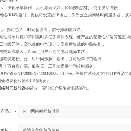
时器
的特点
示，汉化菜单操作，人机界面良好，轻触按键控制，使用灵活方便；
网络
(RJ45)
授时，提供可设置的
IP
地址，作为独立的网络时间服务器，以
；
北斗授时芯片，时间精度高，信号捕获能力强。
高性能单片机和商用实时多任务操作系统，使产品的稳定性和运算速度得
工业级元件，高水准的电气设计，高密度集成的电路结构；
围交直流输入，以满足用户不同的电源选择要求；
编程设定秒、分、时钟同步脉冲输出，并可经串行口输出
几十万台客户端、服务器、工作站提供时间校时服务。
OWS9X/NT/2000/XP/2003/2008/2012/vista
等操作系统及支持
NTP
协议的
用全模块化即插即用结构设计。
网络时间校时器
的简介，更详细介绍敬请电话咨询。
产品：
的单位：