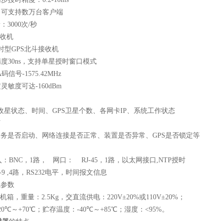
：可支持数万台客户端
量：
3000
次
/
秒
收机
时型
GPS
北斗接收机
精度
30ns
，支持单星授时窗口模式
A
码信号
-1575.42MHz
定灵敏度可达
-160dBm
收星状态、时间、
GPS
卫星个数、各网卡
IP
、系统工作状态
灯
服务是否启动、网络连接是否正常、装置是否异常、
GPS
是否锁定等
入：
BNC
，
1
路，
网口：
RJ-45
，
1
路，以太网接口
,NTP
授时
9 ,4
路，
RS232
电平，时间报文信息
境参数
机箱，重量：
2.5Kg
，交直流供电：
220V
±
20%
或
110V
±
20%
；
20
℃～
+70
℃；贮存温度：
-40
℃～
+85
℃；湿度：
<95%
。