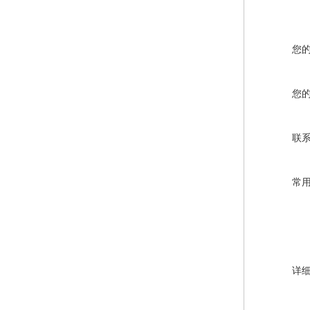
您
您
联
常
详