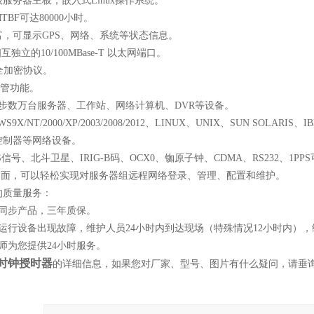
服务器主板，嵌入式Linux操作系统。
BF可达80000小时。
富，可显示GPS、网络、系统等状态信息。
互独立的10/100MBase-T 以太网端口。
全加密协议。
网管功能。
同步数万台服务器、工作站、网络计算机、DVR等设备。
S9X/NT/2000/XP/2003/2008/2012、LINUX、UNIX、SUN SOL
控制器等网络设备。
信号、北斗卫星、IRIG-B码、OCX0、铷原子钟、CDMA、RS232、1PP
b界面，可以轻松实现对服务器组远程网络登录、管理、配置和维护。
的质量服务：
钟同步产品，三年质保。
运行设备出现故障，维护人员24小时内到达现场（特殊情况12小时内），
师为您提供24小时服务。
P时钟授时器
的详细信息，如果您对厂家、型号、图片有什么疑问，请垂