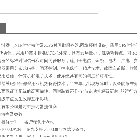
授时器
（NTP时钟校时器,GPS时间戳服务器,网络授时设备）采用GPS
NTP协议，采用19英寸标准机架式外壳，具有发热量小，低功耗特点。
精密的标准时间信号和时间同步服务，适用于电信、金融、电力、广电、
时器采用分布式结构、闭环控制、掉电保护、贴片技术、故障自诊断、故
应用通信、计算机和电子技术，使系统具有高的精度和可靠性。
时器关键部件都采用双机热备份技术，当主单元出现故障时，设备能够在
从而保证了系统的高可靠性。同时装置还具有“节点功能逐级延续"的运行
同级节点发生故障互不影响。
气有限公司是时钟授时器提供商！
的特点及参数
器优于1μs、客户端优于2ms。
10000次/秒、在线支持＞50000台终端设备同步。