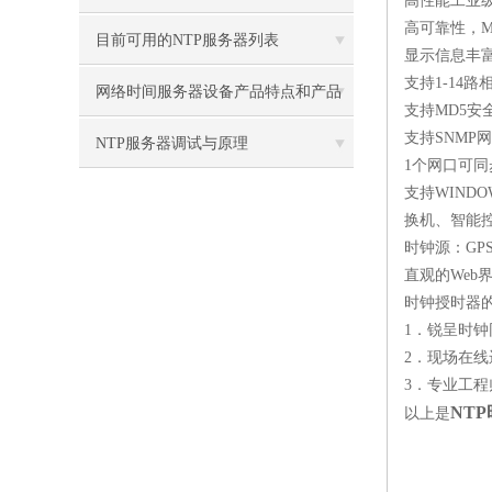
高性能工业级
高可靠性，MT
方案
目前可用的NTP服务器列表
显示信息丰
支持1-14路相
网络时间服务器设备产品特点和产品
支持MD5安
支持SNMP
特点和详细参数
NTP服务器调试与原理
1个网口可
支持WINDOW
换机、智能
时钟源：GPS
直观的We
时钟授时器
1．锐呈时
2．现场在线
3．专业工程
NT
以上是