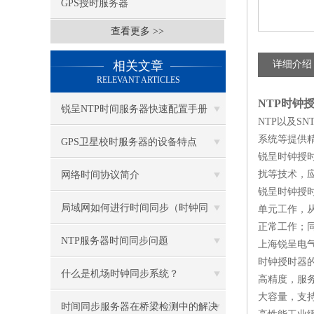
GPS授时服务器
查看更多 >>
相关文章
详细介绍
RELEVANT ARTICLES
NTP时钟
锐呈NTP时间服务器快速配置手册
NTP以及S
系统等提供
GPS卫星校时服务器的设备特点
锐呈时钟授
扰等技术，
网络时间协议简介
锐呈时钟授
局域网如何进行时间同步（时钟同
单元工作，
正常工作；
步）？
NTP服务器时间同步问题
上海锐呈电
时钟授时器
什么是机场时钟同步系统？
高精度，服务
大容量，支持
时间同步服务器在桥梁检测中的解决