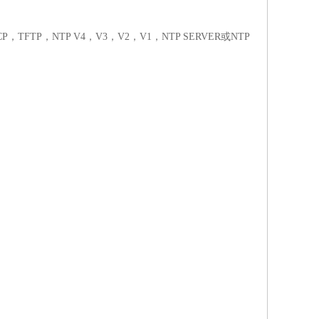
CP
，
TFTP
，
NTP V4
，
V3
，
V2
，
V1
，
NTP SERVER
或
NTP