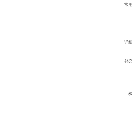
常
详
补