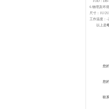
TOD
：
DB-
6.
物理及环
尺寸：
1U/2U
工作温度：
-
以上是
您
您
联