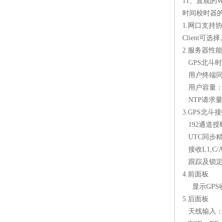
11
、直观的
W
时间校时器
1.
网口支持
Client
可选择
2.
服务器性
GPS
北斗时
用户终端
用户容量
NTP
请求
3.GPS
北斗接
192
通道授
UTC
同步
接收
L1,C/
跟踪及锁
4.
前面板
显示
GPS
5.
后面板
天线输入