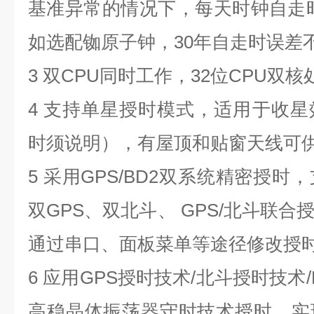
基准异常的情况下，每天时钟自走
如选配铷原子钟，
30
年自走时误差
3
双
CPU
同时工作，
32
位
CPU
双核
4
支持单星授时模式，适用于收星
时须说明），有屋顶和贴窗天线可
5
采用
GPS/BD2
双系统精密授时，
双
GPS
、双北斗、
GPS/
北斗联合
通过串口、面板菜单等途径修改授
6
应用
GPS
授时技术
/
北斗授时技术
高稳晶体振荡器守时技术授时，实