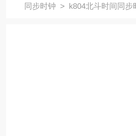
同步时钟
> k804北斗时间同