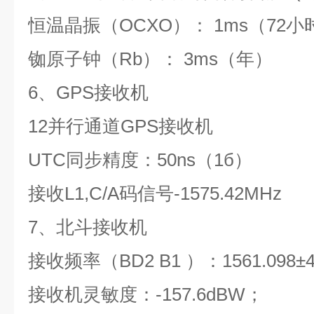
恒温晶振（
OCXO
）：
1ms
（
72
小
铷原子钟（
Rb
）：
3ms
（年）
6
、
GPS
接收机
12
并行通道
GPS
接收机
UTC
同步精度：
50ns
（
1
б）
接收
L1,C/A
码信号
-1575.42MHz
7
、北斗接收机
接收频率（
BD2 B1
）：
1561.098±
接收机灵敏度：
-157.6dBW
；