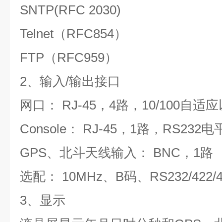
SNTP(RFC 2030)
Telnet
（
RFC854
）
FTP
（
RFC959
）
2
、输入
/
输出接口
网口：
RJ-45
，
4
路，
10/100
自适应
Console
：
RJ-45
，
1
路，
RS232
电
GPS
、北斗天线输入：
BNC
，
1
路
选配：
10MHz
、
B
码、
RS232/422/
3
、显示