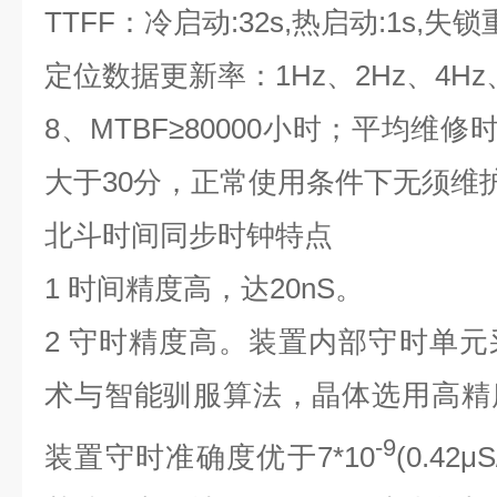
TTFF
：冷启动
:32s,
热启动
:1s,
失锁
定位数据更新率：
1Hz
、
2Hz
、
4Hz
8
、
MTBF
≥
80000
小时；平均维修
大于
30
分，正常使用条件下无须维
北斗时间同步时钟特点
1
时间精度高，达
20nS
。
2
守时精度高。装置内部守时单元
术与智能驯服算法，晶体选用高精
-9
装置守时准确度优于
7*10
(0.42
μ
S