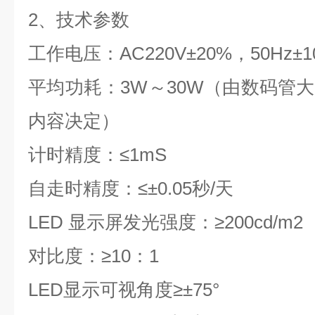
2
、
技术参数
工作电压：
AC220V
±
20%
，
50Hz
±
1
平均功耗：
3W
～
30W
（由数码管大
内容决定）
计时精度：
≤1mS
自走时精度：≤±
0.05
秒
/
天
LED
显示屏发光强度：
≥200cd/m2
对比度：
≥10
：
1
LED
显示可视角度
≥
±
75
°