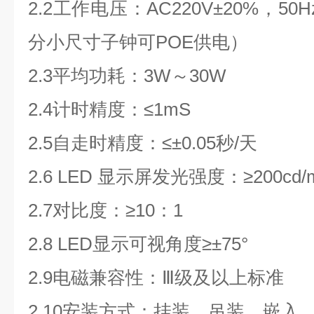
2.2
工作电压：
AC220V
±
20%
，
50H
分小尺寸子钟可
POE
供电）
2.3
平均功耗：
3W
～
30W
2.4
计时精度：
≤1mS
2.5
自走时精度：≤±
0.05
秒
/
天
2.6 LED
显示屏发光强度：
≥200cd/
2.7
对比度：
≥10
：
1
2.8 LED
显示可视角度
≥
±
75
°
2.9
电磁兼容性：Ⅲ级及以上标准
2.10
安装方式：挂装、吊装、嵌入