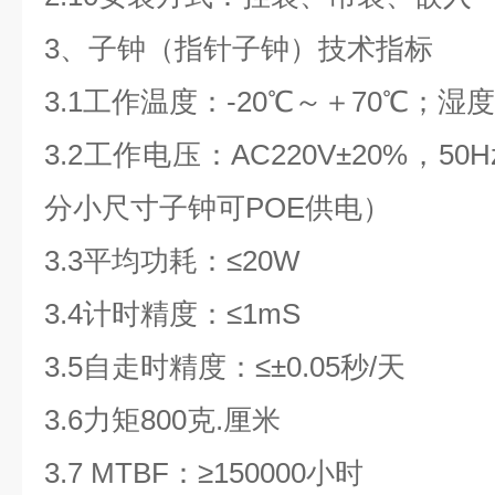
3
、
子钟（指针子钟）
技术指标
3.1
工作温度：
-20
℃～＋
70
℃；湿
3.2
工作电压：
AC220V
±
20%
，
50H
分小尺寸子钟可
POE
供电）
3.3
平均功耗：≤
20W
3.4
计时精度：
≤1mS
3.5
自走时精度：
≤
±
0.05
秒
/
天
3.6
力矩
800
克
.
厘米
3.7 MTBF
：
≥150000
小时