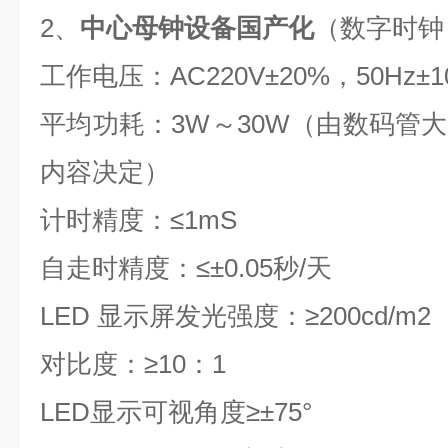
2
、
中心母钟设备国产化
（数字时钟
工作电压：
AC220V
±
20%
，
50Hz
±
1
平均功耗：
3W
～
30W
（由数码管大
内容决定）
计时精度：
≤1mS
自走时精度：≤±
0.05
秒
/
天
LED
显示屏发光强度：
≥200cd/m2
对比度：
≥10
：
1
LED
显示可视角度
≥
±
75
°