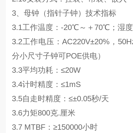
3
、母钟（指针子钟）
技术指标
3.1
工作温度：
-20
℃～＋
70
℃；湿
3.2
工作电压：
AC220V
±
20%
，
50H
分小尺寸子钟可
POE
供电）
3.3
平均功耗：≤
20W
3.4
计时精度：
≤1mS
3.5
自走时精度：
≤
±
0.05
秒
/
天
3.6
力矩
800
克
.
厘米
3.7 MTBF
：
≥150000
小时