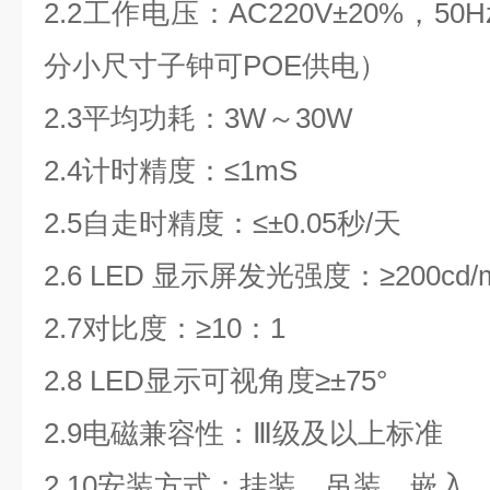
2.2
工作电压：
AC220V
±
20%
，
50H
分小尺寸子钟可
POE
供电）
2.3
平均功耗：
3W
～
30W
2.4
计时精度：
≤1mS
2.5
自走时精度：≤±
0.05
秒
/
天
2.6 LED
显示屏发光强度：
≥200cd/
2.7
对比度：
≥10
：
1
2.8 LED
显示可视角度
≥
±
75
°
2.9
电磁兼容性：Ⅲ级及以上标准
2.10
安装方式：挂装、吊装、嵌入