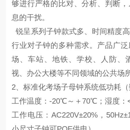
够进行严格的比对、分析、判断，
息的干扰。
锐呈系列子钟款式多、时间精度高
行业对子钟的多种需求。产品广泛
场、车站、地铁、学校、人防、
视、办公大楼等不同领域的公共场
2
、标准化考场子母钟系统
低功耗
（
工作温度：
-20
℃～＋
70
℃；湿度：
工作电压：
AC220V
±
20%
，
50Hz
±
小尺寸子钟可
POE
供电）