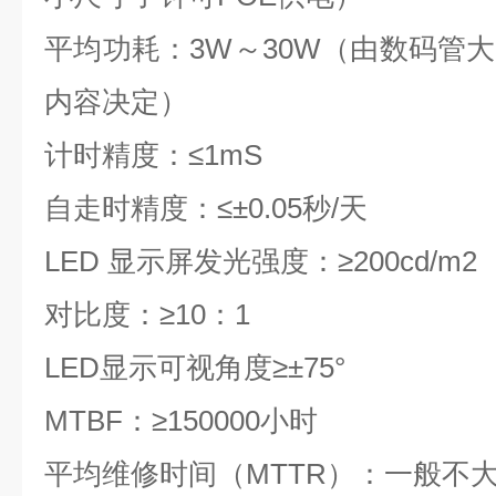
平均功耗：
3W
～
30W
（由数码管大
内容决定）
计时精度：
≤1mS
自走时精度：≤±
0.05
秒
/
天
LED
显示屏发光强度：
≥200cd/m2
对比度：
≥10
：
1
LED
显示可视角度
≥
±
75
°
MTBF
：
≥150000
小时
平均维修时间（
MTTR
）：一般不