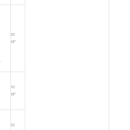
2U
19”
，
1U
19”
1U