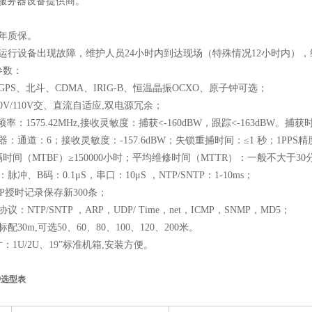
间服务器设备提供商。
年质保。
运行设备出现故障，维护人员24小时内到达现场（特殊情况12小时内），
参数：
GPS、北斗、CDMA、IRIG-B、恒温晶振OCXO、原子钟可选；
0V/110V交、直流自适应,双电源冗余；
频率：1575.42MHz,接收灵敏度：捕获<-160dBW，跟踪<-163dBW。
：通道：6；接收灵敏度：-157.6dBW；失锁重捕时间：≤1 秒；1PPS精度
隔时间（MTBF）≥150000小时；平均维修时间（MTTR）：一般不大于
脉冲、B码：0.1μS，串口：10μS ，NTP/SNTP：1-10ms；
NTP授时记录保存新300条；
：NTP/SNTP ，ARP，UDP/ Time，net，ICMP，SNMP，MD5；
配30m,可选50、60、80、100、120、200米。
：1U/2U、19”标准机箱,安装方便。
钟选型表