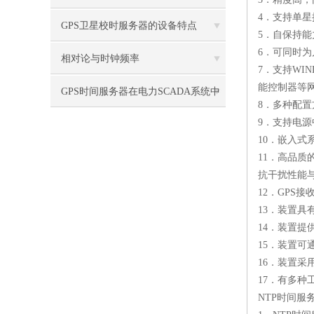
4．支持单
GPS卫星校时服务器的设备特点
5．自保持能
6．可同时
相对论与时钟频率
7．支持WIND
能控制器等
GPS时间服务器在电力SCADA系统中
8．多种配
9．支持电源
的应用
10．嵌入
11．高品
抗干扰性能
12．GP
13．装置
14．装置提
15．装置
16．装置
17．有多
NTP时间服