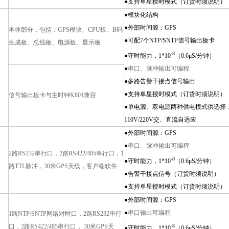
●支持单星授时模式（订货时须说明）
●模块化结构
●外部时间源：GPS
本体部分，包括：GPS模块、CPU板、B码
●可配7个NTP/SNTP信号输出板卡
生成板、总线板、电源板、显示板
-8
●守时能力，1*10
（0.6μS/分钟）
●
串口、脉冲输出可编程
●多路告警干接点信号输出
●支持单星授时模式（订货时须说明）
信号输出板卡与主时钟K801兼容
●单电源、双电源两种供电模式供选择
110V/220V交、直流自适应
●外部时间源：GPS
●
串口、脉冲输出可编程
2
路RS232串行口，2路RS422/485串行口，1
-8
●守时能力，1*10
（0.6μS/分钟）
路TTL脉冲，30米GPS天线，客户端软件
●告警干接点信号（订货时须说明）
●支持单星授时模式（订货时须说明）
●外部时间源：GPS
●
串口输出可编程
1
路NTP/SNTP网络对时口，2路RS232串行
口，2路RS422/485串行口， 30米GPS天
-8
●守时能力，1*10
（0.6μS/分钟）