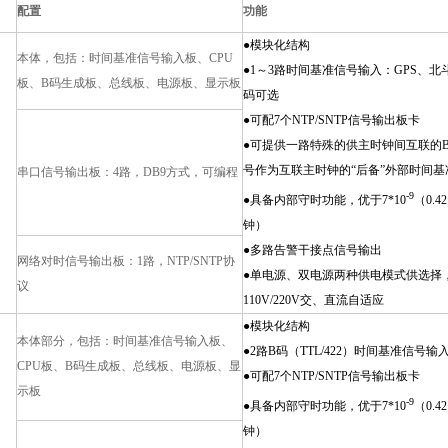
配置
功能
●模块化结构
本体，包括：时间基准信号输入板、CPU
●1～3路时间基准信号输入：GPS、北
板、B码生成板、总线板、电源板、显示板
码可选
●可配7个NTP/SNTP信号输出板卡
●可提供一路特殊的供主时钟间互联的
号作为互联主时钟的“后备”外部时间基
串口信号输出板：4路，DB9方式，可编程
-9
●具备内部守时功能，优于7*10
（0.42
钟）
●多路告警干接点信号输出
网络对时信号输出板：1路，NTP/SNTP协
●单电源、双电源两种供电模式供选择
议
110V/220V交、直流自适应
●模块化结构
本体部分，包括：时间基准信号输入板、
●2路B码（TTL/422）时间基准信号输
CPU板、B码生成板、总线板、电源板、显
●可配7个NTP/SNTP信号输出板卡
示板
-9
●具备内部守时功能，优于7*10
（0.42
钟）