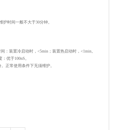
维护时间一般不大于30分钟。
捕获时间：装置冷启动时，<5min；装置热启动时，<1min。
：优于100nS。
30分。正常使用条件下无须维护。