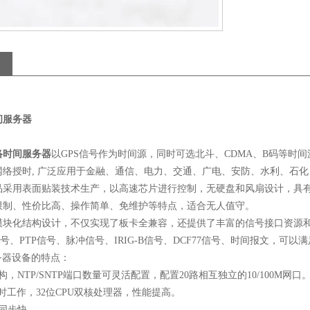
间服务器
络时间服务器
以GPS信号作为时间源，同时可选北斗、CDMA、B码等时间
网络授时, 广泛应用于金融、通信、电力、交通、广电、安防、水利、石化
品采用表面贴装技术生产，以高速芯片进行控制，无硬盘和风扇设计，具
限制、性价比高、操作简单、免维护等特点，适合无人值守。
模块化结构设计，不仅实现了板卡全兼容，还提供了丰富的信号接口资源
TP信号、PTP信号、脉冲信号、IRIG-B信号、DCF77信号、时间报文，
务器设备的特点：
构，NTP/SNTP端口数量可灵活配置，配置20路相互独立的10/100M网口
同时工作，32位CPU双核处理器，性能提高。
同步快。