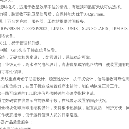
星授时模式，适用于收星效果不佳的情况，有屋顶和贴窗天线可供选择。
力强，装置收不到卫星信号后，自保持能力优于0.42μS/min。
为几十万台客户端、服务器、工作站提供时间服务。
OWS9X/NT/2000/XP/2003、LINUX、UNIX、SUN SOLARIS
网络设备。
置方法，易于管理和升级。
中断、GPS失歩干接点信号告警。
式系统，无硬盘和风扇设计，防震设计，系统稳定可靠。
质的工业级元件，高水准的电气设计，高密度集成的电路结构，使装置拥有
与可靠性保障。
S接收天线重点考虑了防雷设计、稳定性设计、抗干扰设计，信号接收可靠性
具有自复位能力，在因干扰造成装置程序出错时，能自动恢复正常工作。
供一路可编程的TTL脉冲信号供时钟的准确度指标测试。
可通过数码管在线显示当前收星个数，在线显示装置的同步状况。
采用全模块化即插即用结构设计，支持板卡热插拔，配置灵活，维护方便，
种工作状态指示，便于运行值班人员的日常巡视。
务器产品质量服务：