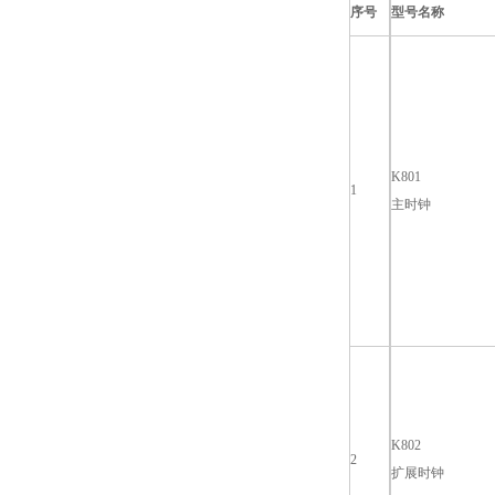
序号
型号名称
K801
1
主时钟
K802
2
扩展时钟