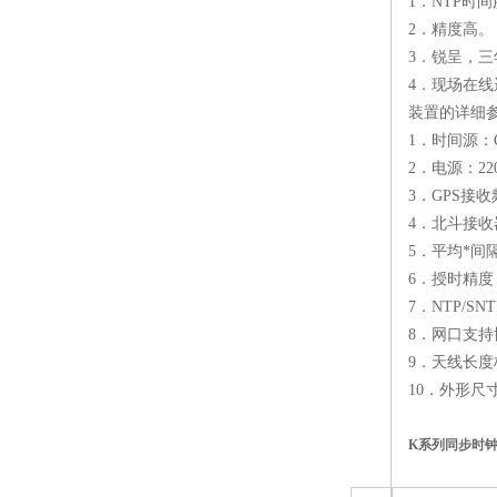
1．NTP时
2．精度高。
3．锐呈
，三
4．现场在线
装置的详细
1．时间源：
2．电源：22
3．GPS接收
4．北斗接收器
5．平均*间
6．授时精度：
7．NTP/S
8．网口支持协议
9．天线长度标
10．外形尺寸
K系列同步时