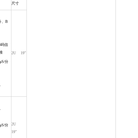
尺寸
斗、B
B码信
准
2U 19”
μS/分
，
入
2U
μS/分
19”