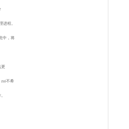
分
管理进程。
系统中，将
机更
ui不希
作。