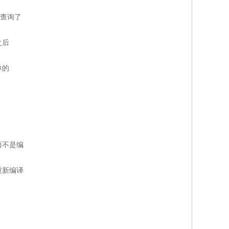
A查询了
之后
单的
而不是编
重新编译
查