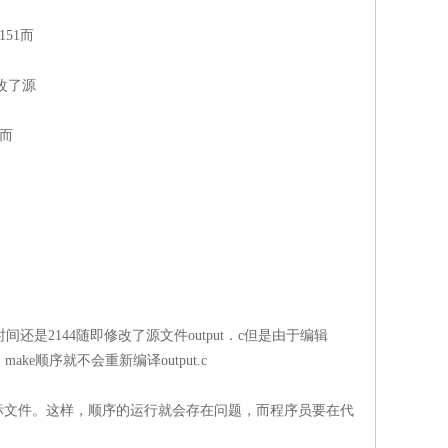
151而
修改了源
4而
间还是2144随即修改了源文件output．c但是由于编辑
make顺序就不会重新编译output.c
标文件。这样，顺序的运行就会存在问题，而程序员要在代