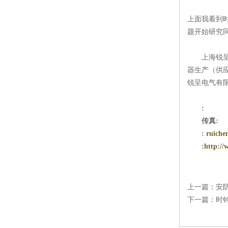
上面我看到
题开始研究
上海锐呈
器生产（供应
锐呈电气有
:
传真:
:
ruiche
:
http://
上一篇：
安
下一篇：
时