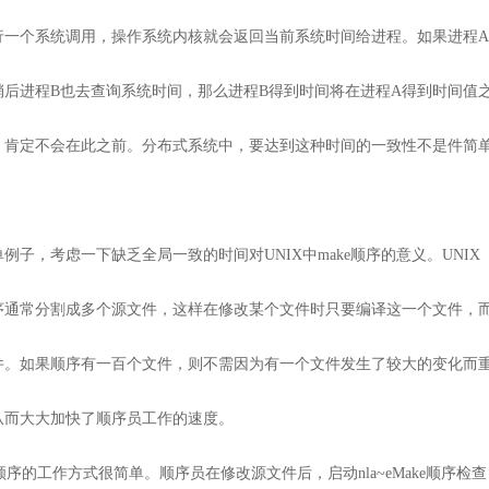
行一个系统调用，操作系统内核就会返回当前系统时间给进程。如果进程
稍后进程B也去查询系统时间，那么进程B得到时间将在进程A得到时间值
）肯定不会在此之前。分布式系统中，要达到这种时间的一致性不是件简
例子，考虑一下缺乏全局一致的时间对UNIX中make顺序的意义。UNIX
序通常分割成多个源文件，这样在修改某个文件时只要编译这一个文件，
件。如果顺序有一百个文件，则不需因为有一个文件发生了较大的变化而
从而大大加快了顺序员工作的速度。
e顺序的工作方式很简单。顺序员在修改源文件后，启动nla~eMake顺序检