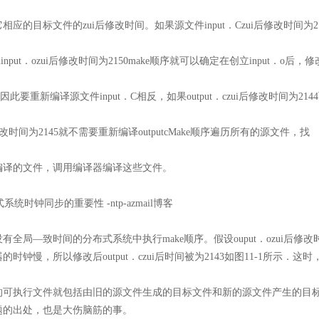
相应的目标文件的zui后修改时间。如果源文件input．Czui后修改时间为2
nput．ozui后修改时间为2150make顺序就可以确定在创立input．o后，
．C因此要重新编译源文件input．C相反，如果output．czui后修改时间为214
ozui后改时间为2145就不需要重新编译outputcMake顺序遍历所有的源文件，找
编译的文件，调用编译器编译这些文件。
有全局—致时间的分布式系统中执行make顺序。假设ouput．ozui后修改时
c机器的时钟慢，所以修改后output．czui后时间被为2143如图11-1所示．这时，
的可执行文件就包括由旧的源文件生成的目标文件和新的源文件产生的目
题的出处，也是大伤脑筋的事。