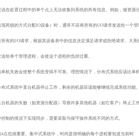
是说在处置过程中的单个点上无法收集到系统的所有信息。例如，做资源
出现死锁的方式分配IO设备）时，通常不应将所有的UO请求发送给一个
查所有的I/O请求，根据其设备表中的信息决定满足请求或拒绝请求。大
发送给单个管理进程，会使这个进程的负担过重。
的单机失效会使整个系统变得不可靠。理想情况下，分布式系统应该比单
分布式系统中某台机器停止工作，剩余的机器应该能够继续完成系统功能。z
某台机器的失败（如资源分配器）导致许多其他机器（如它客户）终止工
中控制的情况下实现同步，需要采取与保守操作系统不同的方式。
第4点也很重要。集中式系统中，时间是很明确的每个进程要知道当前时