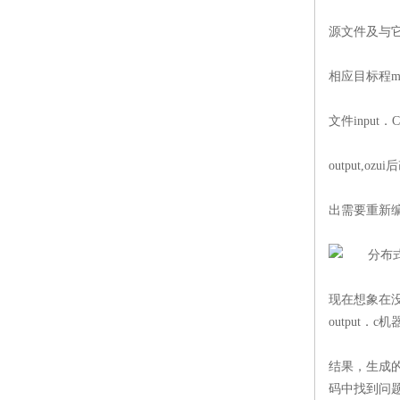
源文件及与它
相应目标程mi
文件input
output,
出需要重新
现在想象在没
output．
结果，生成
码中找到问