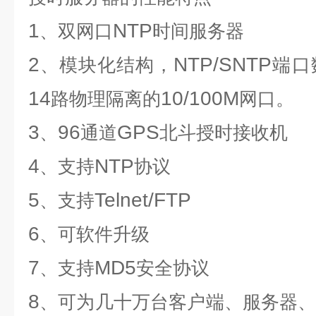
1
NTP
、双网口
时间服务器
2
NTP/SNTP
、模块化结构，
端口
14
10/100M
路物理隔离的
网口。
3
96
GPS
、
通道
北斗授时接收机
4
NTP
、支持
协议
5
Telnet/FTP
、支持
6
、可软件升级
7
MD5
、支持
安全协议
8
、可为几十万台客户端、服务器