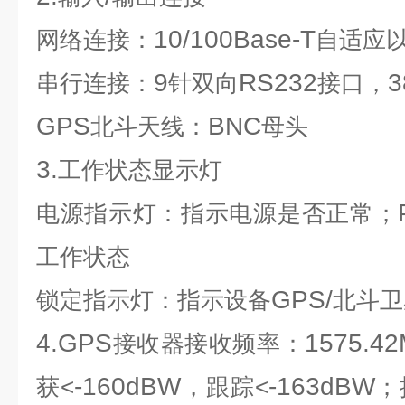
10/100Base-T
网络连接：
自适应
9
RS232
3
串行连接：
针双向
接口，
GPS
BNC
北斗天线：
母头
3.
工作状态显示灯
电源指示灯：指示电源是否正常；
工作状态
GPS/
锁定指示灯：指示设备
北斗卫
4.GPS
1575.4
接收器接收频率：
-160dBW
-163dBW
获<
，跟踪<
；