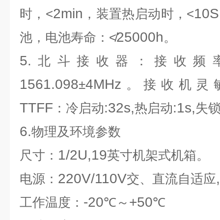
2min
10S
时，<
，装置热启动时，<
25000h
池，电池寿命：≮
。
5.
北斗接收器：接收频
1561.098
4MHz
±
。接收机灵
TTFF
:32s,
:1s,
：冷启动
热启动
失
6.
物理及环境参数
1/2U,19
尺寸：
英寸机架式机箱。
220V/110V
,
电源：
交、直流自适应
-20
+50
工作温度：
℃～
℃