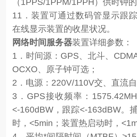
（1PPS/1PPM/1PPH）供时
11．装置可通过数码管显示跟
在线显示装置的收星状况。
网络时间服务器
装置详细参数：
1．时间源：GPS、北斗、CDMA
OCXO、原子钟可选；
2．电源：220V/110V交、直
3．GPS接收频率：1575.42
<-160dBW，跟踪<-163dB
时，<5min；装置热启动时，<1m
4．平均*间隔时间（MTBF）≥1