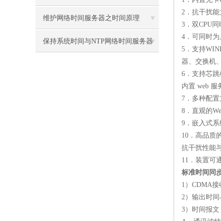
2
．抗干扰能
维护网络时间服务器之时间原理
3
．双
CPU
同
4
．可同时为
保持系统时间与NTP网络时间服务器
5
．支持
WIND
器、交换机
同步的重要性
6
．支持芯跳
内置
web
服
7
．多种配置
8
．直观的
We
9
．嵌入式系
10
．高品质
抗干扰性能
11
．装置可
标准时间同
1
）
CDMA
接
2
）输出时间
3
）时间报文