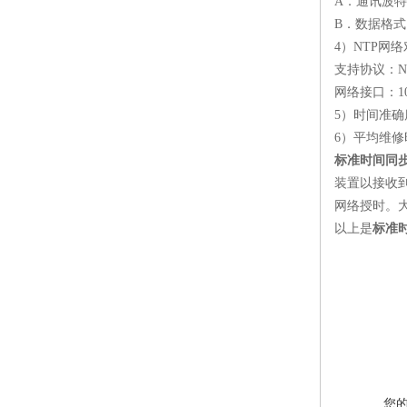
A
．通讯波特
B
．数据格式
4
）
NTP
网络
支持协议：
N
网络接口：
1
5
）时间准确
6
）
平均维修
标准时间同
装置以接收
网络授时。
以上是
标准
您