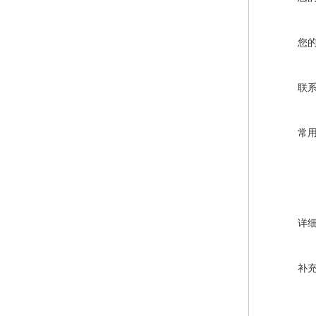
您
联
常
详
补