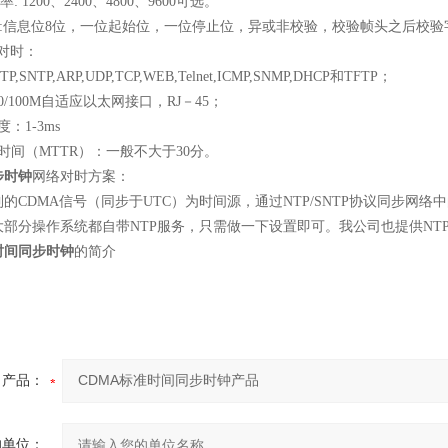
率
: 1200
、
2400
、
4800
、
9600
可选。
:
信息位
8
位，一位起始位，一位停止位，异或非校验，校验帧头
之后校验
对时：
TP,SNTP,ARP,UDP,TCP,WEB,Telnet,ICMP,SNMP,DHCP
和
TFTP
；
0/100M
自适应以太网接口，
RJ
－
45
；
度：
1-3ms
时间（
MTTR
）：一般不大于
30
分。
步时钟
网络对时方案：
到的
CDMA
信号（同步于
UTC
）为时间源，通过
NTP/SNTP
协议同步网络中
大部分操作系统都自带
NTP
服务，只需做一下设置即可。我公司也提供
NT
时间同步时钟
的简介
产品：
的单位：