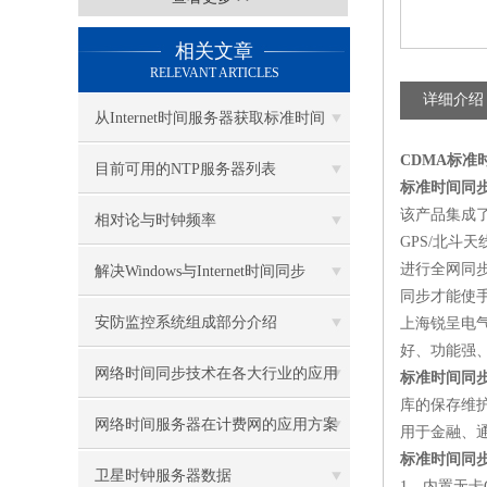
相关文章
RELEVANT ARTICLES
详细介绍
从Internet时间服务器获取标准时间
CDMA
标准
目前可用的NTP服务器列表
标准时间同
该产品集成
相对论与时钟频率
GPS/
北斗天
进行全网同
解决Windows与Internet时间同步
同步才能使
安防监控系统组成部分介绍
上海锐呈电
好、功能强
网络时间同步技术在各大行业的应用
标准时间同
库的保存维
网络时间服务器在计费网的应用方案
用于金融、
标准时间同
卫星时钟服务器数据
1
．内置无卡