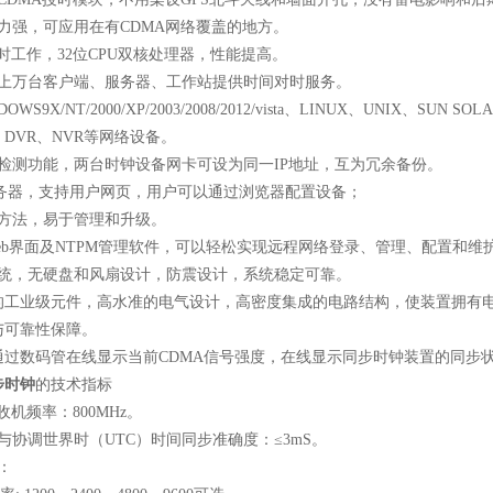
力强，可应用在有
CDMA
网络覆盖的地方。
时工作，
32
位
CPU
双核处理器，性能提高。
上万台客户端、服务器、工作站提供时间对时服务。
OWS9X/NT/2000/XP/2003/2008/2012/vista
、
LINUX
、
UNIX
、
SUN SOLA
、
DVR
、
NVR
等网络设备。
检测功能，两台时钟设备网卡可设为同一
IP
地址，互为冗余备份。
务器，支持用户网页，用户可以通过浏览器配置设备；
方法，易于管理和升级。
b
界面及
NTPM
管理软件，可以轻松实现远程网络登录、管理、配置和维
统，无硬盘和风扇设计，防震设计，系统稳定可靠。
的工业级元件，高水准的电气设计，高密度集成的电路结构，使装置拥有
与可靠性保障。
通过数码管在线显示当前
CDMA
信号强度，在线显示同步时钟装置的同步
步时钟
的技术指标
收机频率：
800MHz
。
与协调世界时（
UTC
）时间同步准确度：≤
3mS
。
：