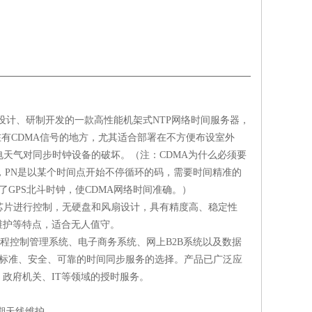
设计、研制开发的一款高性能机架式
NTP
网络时间服务器，
在有
CDMA
信号的地方，尤其适合部署在不方便布设室外
电天气对同步时钟设备的破坏。（注：
CDMA
为什么必须要
，
PN
是以某个时间点开始不停循环的码，需要时间精准的
了
GPS
北斗时钟，使
CDMA
网络时间准确。）
芯片进行控制，无硬盘和风扇设计，具有精度高、稳定性
维护等特点，适合无人值守。
程控制管理系统、电子商务系统、网上
B2B
系统以及数据
标准、安全、可靠的时间同步服务的选择。产品已广泛应
、政府机关、
IT
等领域的授时服务。
期天线维护。