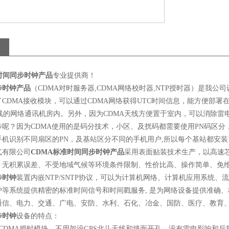
时间同步时钟产品
专业提供商！
步时钟产品
（
CDMA
对时服务器
,CDMA
网络校时器
,NTP
授时器）是我公司
了
CDMA
接收模块，可以通过
CDMA
网络获得
UTC
时间信息，能方便部署
线的网络通讯机房内。另外，因为
CDMA
天线方便置于室内，可以消除雷
步呢？因为
CDMA
使用的是码分技术，小区、及扰码都需要使用
PN
码区分
手机识别不同扇区的
PN
，及基站区分不同的手机用户
,
所以每个基站都安装
气有限公司
CDMA
标准时间同步时钟产品
采用表面贴装技术生产，以高速
、无积累误差、不受地域气候等环境条件限制、性价比高、操作简单、免
步时钟
装置内嵌
NTP/SNTP
协议，可以为计算机网络、计算机应用系统、流
护等系统提供精密的标准时间信号和时间戳服务
,
是为网络设备提供准确、
通信、电力、交通、广电、安防、水利、石化、冶金、国防、医疗、教育
步时钟
设备的特点：
CDMA
授时模块，不用架设
GPS
北斗天线和墙面开孔，没有雷电影响和后