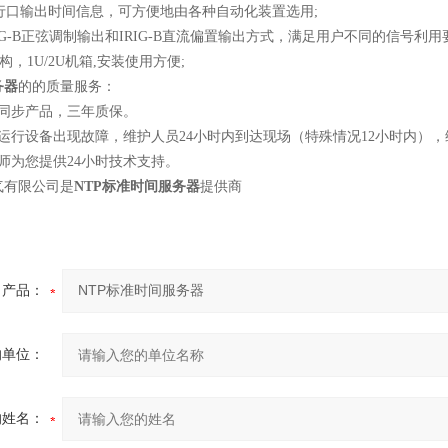
行口输出时间信息，可方便地由各种自动化装置选用
;
G-B
正弦调制输出和
IRIG-B
直流偏置输出方式，满足用户不同的信号利用
构，
1U/2U
机箱
,
安装使用方便
;
务器
的的质量服务：
同步产品，三年质保。
运行设备出现故障，维护人员
24
小时内到达现场（特殊情况
12
小时内），
师为您提供
24
小时技术支持。
气有限公司是
NTP
标准时间服务器
提供商
产品：
的单位：
的姓名：