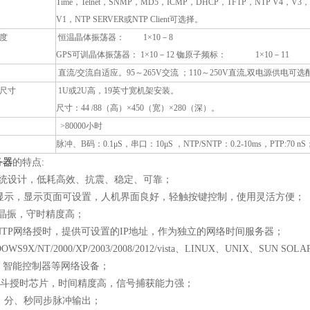
Time
，
Telnet
，
SNMP
，
MD5
，
ICMP
，
DHCP
，
TFTP
，
NTP V4
，
V3
V1
，
NTP SERVER
或
NTP Client
可选择。
度
恒温晶体振荡器：
1×10
－
8
GPS
可训晶体振荡器：
1×10
－
12
铷原子频标：
1×10
－
11
直流
/
交流自适应。
95
～
265V
交流
；
110
～
250V
直流
,
双电源供电可选
尺寸
1U
或
2U
高，
19
英寸宽机架安装。
尺寸：
44 /88
（高）
×450
（宽）
×280
（深）。
>80000
小时
脉冲、
B
码：
0.1μS
，串口：
10μS
，
NTP/SNTP
：
0.2-10ms
，
PTP:70 nS
务器
的特点
:
统设计，低耗高效、抗震、稳定、可靠；
显示，显示页面可设置，人机界面良好，轻触按键控制，使用灵活方便；
晶振，守时精度高；
NTP
网络授时，提供可设置的
IP
地址，作为独立的网络时间服务器；
WS9X/NT/2000/XP/2003/2008/2012/vista
、
LINUX
、
UNIX
、
SUN SOLA
、智能控制器等网络设备；
斗授时芯片，时间精度高，信号捕获能力强；
、分、秒同步脉冲输出；