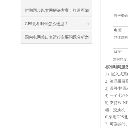
时间同步以太网解决方案，打造可靠
频率准确
的网络
GPS北斗时钟怎么选型？
电
源
国内电网关口表运行主要问题分析之
箱体结构
GPS时钟
MTBF
对时精度
标准时间服
1
）嵌入式系
2)
液晶屏幕
3)
温补
/
恒温
4)
一至七路
5)
支持
WINDO
器、交换机
6)
采用
GPS
北
7)
可选的时