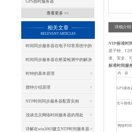
GPS授时服务器
查看更多 >>
相关文章
详细介绍
RELEVANT ARTICLES
NTP
标准时
时间同步服务器在电子印章系统中的
原子钟、
CD
准、安全、
应用案例
时间同步服务器在桥梁检测中的解决
标准时间服
方案
内
容
时钟的基本原理
摆钟介绍原理
GPS
接收
NTP时间同步服务器配置实例
北斗接收
（CISCO 7200）
浅谈北京网络时间服务器的用处
网络时间
详解在win2003建立NTP时间服务器