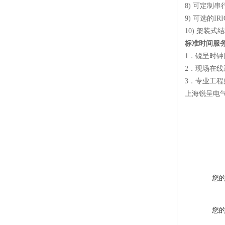
8)
可定制串
9)
可选的
IRI
10)
架装式结
标准时间服
1
．锐呈时钟
2
．现场在线
3
．专业工程
上海锐呈电
您
您