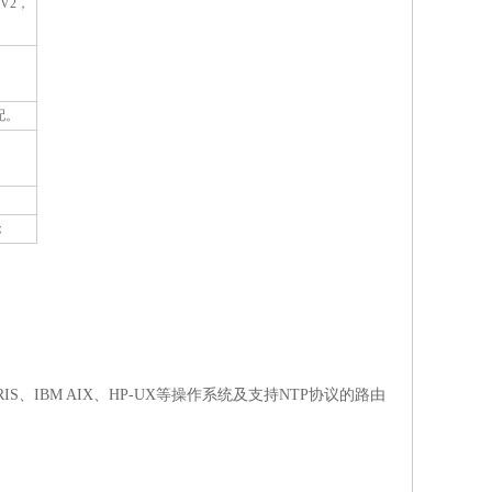
，
V2
，
配。
；
RIS
、
IBM AIX
、
HP-UX
等操作系统及支持
NTP
协议的路由