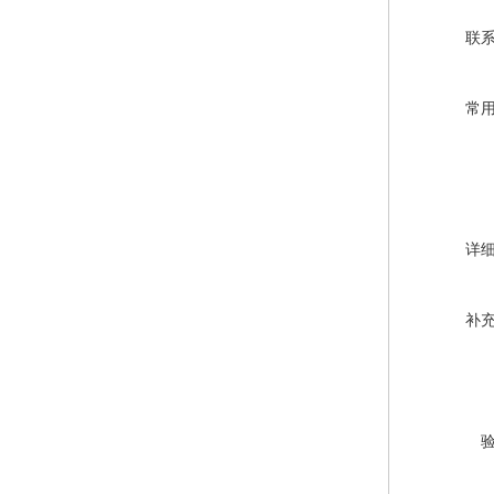
联
常
详
补