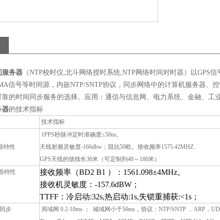
间服务器
（
NTP
校时仪
,
北斗网络授时系统
,NTP
网络时间对时器）以
GPS
信
MA
信号等时间源，内嵌
NTP/SNTP
协议，同步网络中的计算机服务器、控
可靠的时间同步服务的选择。应用：通信与信息网、电力系统、金融、工
务器
的技术指标
技术指标
1PPS
秒脉冲定时准确度
≤50ns
。
器特性
天线射频灵敏度
-166dbw
；阻抗
50
欧。接收频率
1575.42MHZ.
GPS
天线的馈线长
30
米（可定制到
40
～
180
米）
接收频率（
BD2 B1
）：
1561.098
±
4MHz
。
器特性
接收机灵敏度：
-157.6dBW
；
TTFF
：冷启动
:32s,
热启动
:1s,
失锁重捕获
:<1s
；
同步
局域网
0.2-10ms
；
城域网小于
50ms
，协议：
NTP/SNTP
，
ARP
，
UD