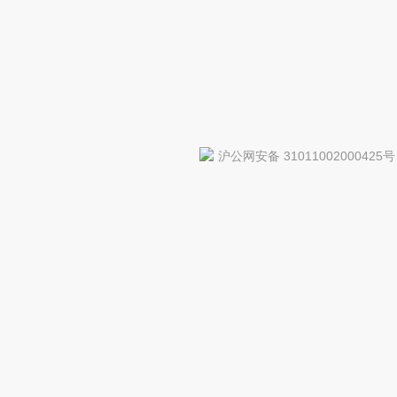
沪公网安备 31011002000425号