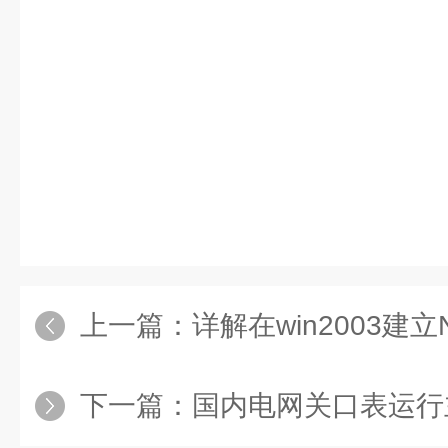
上一篇：
详解在win2003建
下一篇：
国内电网关口表运行主