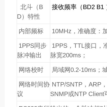
北斗（
B
接收频率（
BD2 B1
D
）特性
内部频标
10MHz
，准确度：
1PPS
同步
1PPS
，
TTL
接口，
脉冲输出
脉宽
200ms
；
网络校时
局域网
0.2-10ms
；
网络时间协
NTP/SNTP
，
ARP
议
SNMP
或
NTP Client