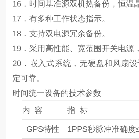
16
．时间基准源双机热备份，恒温
17
．有多种工作状态指示。
18
．支持双电源冗余备份。
19
．采用高性能、宽范围开关电源
20
．嵌入式系统，无硬盘和风扇设
定可靠。
时间统一设备
的技术参数
内
容
指
标
GPS
特性
1PPS
秒脉冲准确度