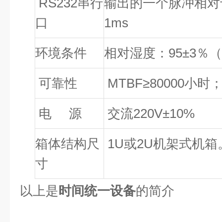
RS232
串行
输出的一个脉冲相对
口
1ms
环境条件
相对湿度：
95±3
％
可靠性
MTBF≥80000
小时
电
源
交流
220V±10%
箱体结构尺
1U
或
2U
机架式机箱
寸
以上是
时间统一设备
的简介