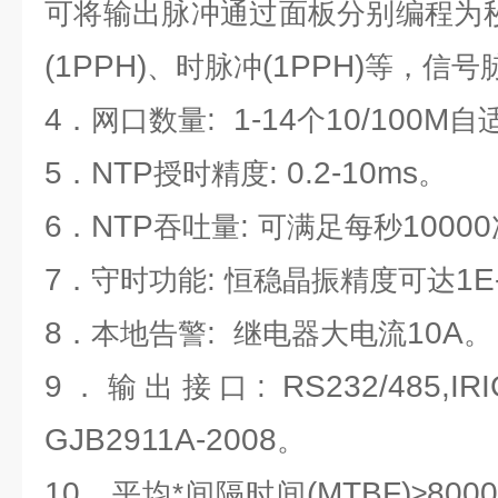
可将输出脉冲通过面板分别编程为
(1PPH)
(1PPH)
、时脉冲
等，信号
4
: 1-14
10/100M
．网口数量
个
自
5
NTP
: 0.2-10ms
．
授时精度
。
6
NTP
:
10000
．
吞吐量
可满足每秒
7
:
1E
．守时功能
恒稳晶振精度可达
8
:
10A
．本地告警
继电器大电流
。
9
: RS232/485,IR
．输出接口
GJB2911A-2008
。
10
(MTBF)
8000
．平均*间隔时间
≥