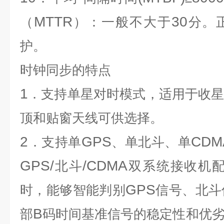
MTTR
30
（
）：一般不大于
分。
护。
时钟同步
的特点
1
．支持单星对时模式，适用于收
顶和贴窗天线可供选择。
2
GPS
CDM
．支持单
、单北斗、单
GPS/
/CDMA
北斗
双系统接收机
GPS
时，能够智能判别
信号、北斗
B
部
码时间基准信号的稳定性和优