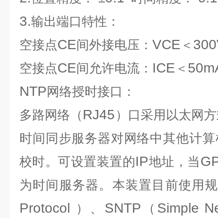
3.
输出端口特性：
CE
VCE
300
空接点
间外接电压：
＜
CE
ICE
50m
空接点
间允许电流：
＜
NTP
网络授时接口：
RJ45
多路网络（
）口采用以太网方
时间同步服务器对网络中其他计算
IP
G
校时。可设置装置的
地址，当
为时间服务器。本装置目前使用
Protocol
SNTP
Simple Ne
）、
（