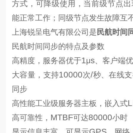
方式，可降级使用，当前级节点出
能正常工作；同级节点发生故障互
上海锐呈电气有限公司是
民航时间
民航时间同步
的特点及参数
1
s
高精度，服务器优于
μ
、客户端
10000
/
大容量，支持
次
秒、在线支
同步
L
高性能工业级服务器主板，嵌入式
MTBF
80000
高可靠性，
可达
小时
GPS
显示信息丰富，可显示
、网络