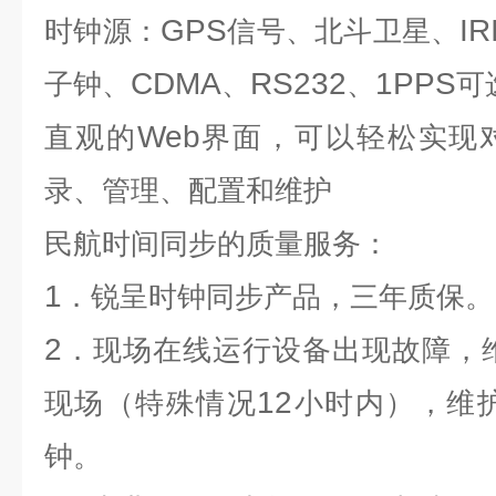
GPS
IR
时钟源：
信号、北斗卫星、
CDMA
RS232
1PPS
子钟、
、
、
可
Web
直观的
界面，可以轻松实现
录、管理、配置和维护
民航时间同步
的质量服务：
1
．锐呈时钟同步产品，三年质保。
2
．现场在线运行设备出现故障，
12
现场（特殊情况
小时内），维
钟。