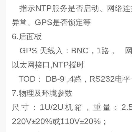
NTP
指示
服务是否启动、网络连
GPS
异常、
是否锁定等
6.
后面板
GPS
BNC
1
天线入：
，
路，
,NTP
以太网接口
授时
TOD
DB-9 ,4
RS232
：
路，
电平
7.
物理及环境参数
1U/2U
2.
尺寸：
机箱，重量：
220V
20%
110V
20%
±
或
±
；