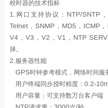
校时器
的技术指标
1.
NTP/SNTP
网口支持协议：
Telnet
SNMP
MD5
ICMP
，
，
，
，
V4
V3
V2
V1
NTP SER
，
，
，
，
择。
2.
服务器性能
GPS
时钟参考模式，网络时间服
0.2-10
用户终端同步授时精度：
用户容量：可支持数万台客户端
NTP
3000
/
请求量：
次
秒