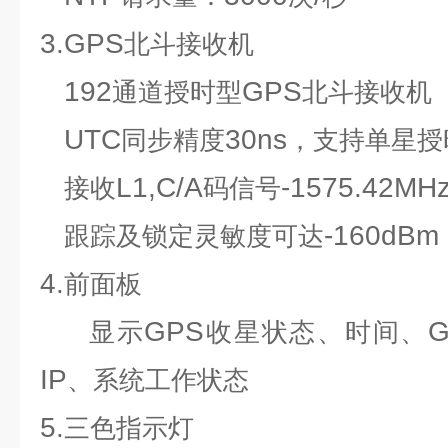
3.GPS
北斗接收机
192
GPS
通道授时型
北斗接收机
UTC
30ns
同步精度
，支持单星授
L1,C/A
-1575.42MH
接收
码信号
-160dBm
跟踪及锁定灵敏度可达
4.
前面板
GPS
G
显示
收星状态、时间、
IP
、系统工作状态
5.
三色指示灯