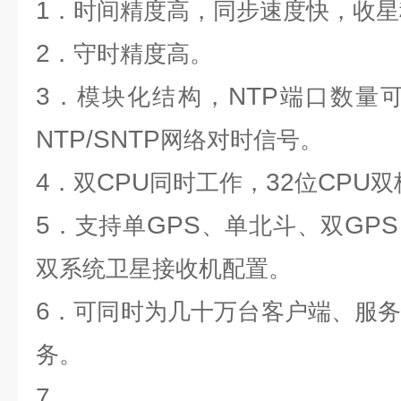
1
．时间精度高，同步速度快，收星
2
．守时精度高。
3
NTP
．模块化结构，
端口数量
NTP/SNTP
网络对时信号。
4
CPU
32
CPU
．双
同时工作，
位
双
5
GPS
GPS
．支持单
、单北斗、双
双系统卫星接收机配置。
6
．可同时为几十万台客户端、服
务。
7
．