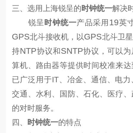
三、选用上海锐呈的
时钟统一
解决
19
锐呈
时钟统一
产品采用
英
GPS
GPS
北斗接收机，以
北斗卫
NTP
SNTP
持
协议
和
协议，可以为
算机、路由器等提供时间校准来达
已广泛用于IT、冶金、通信、电
交通、水利、国防、石化、医疗、
的对时服务。
四、
时钟统一
的特点