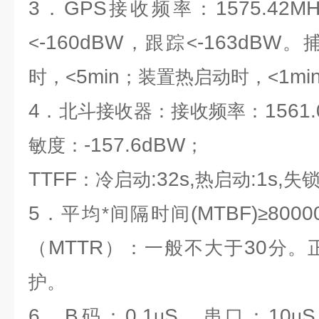
3
GPS
1575.42MH
．
接收频率：
-160dBW
-163dBW
<
，跟踪<
。
5min
1mi
时，<
；装置热启动时，<
4
1561.
．北斗接收器：接收频率
：
-157.6dBW
敏度：
；
TTFF
:32s,
:1s,
：冷启动
热启动
失
5
(MTBF)
8000
．平均*间隔时间
≥
MTTR
30
（
）：一般不大于
分。
护。
6
B
0.1
S
10
．
码：
μ
，串口：
μ