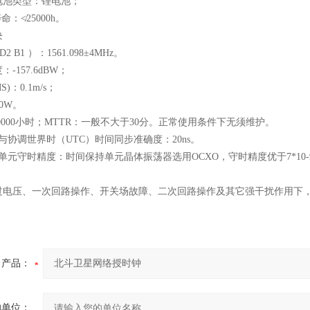
电池类型：锂电池；
命：≮
25000h
。
块
D2 B1
）：
1561.098
±
4MHz
。
度：
-157.6dBW
；
S)
：
0.1m/s
；
0W
。
0000
小时；
MTTR
：一般不大于
30
分。正常使用条件下无须维护。
与协调世界时（
UTC
）时间同步准确度：
20ns
。
单元守时精度：时间保持单元晶体振荡器选用
OCXO
，守时精度优于
7*10-
过电压、一次回路操作、开关场故障、二次回路操作及其它强干扰作用下
产品：
的单位：