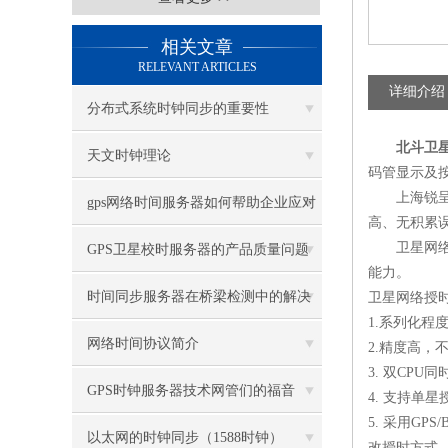
相关文章
RELEVANT ARTICLES
详细介绍
分布式系统时钟同步的重要性
北斗卫
天文时钟理论
码管显示及
上海锐
gps网络时间服务器如何帮助企业应对
高、无积累
网络恶意攻击
卫星网
GPS卫星校时服务器的产品质量问题
能力。
解说
时间同步服务器在桥梁检测中的解决
卫星网络授
1.
系列化程
方案
网络时间协议简介
2.
精度高，
3.
双
CPU
同
GPS时钟服务器技术网管们的福音
4.
支持单星
5.
采用
GPS/
以太网的时钟同步（1588时钟）
改授时方式