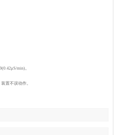
9(0.42
μ
S/min)
。
，装置不误动作。