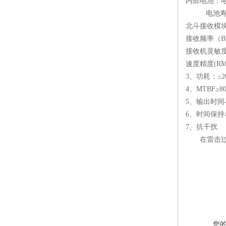
内部电池：
电池寿
北斗接收模
接收频率（
B
接收机灵敏
速度精度
(RM
3
、功耗：≤
2
4
、
MTBF
≥
8
5
、输出时间
6
、时间保持
7
、抗干扰
在雷击
您