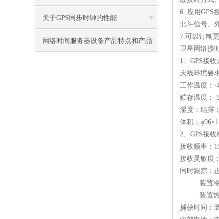
6.
应用
GPS
关于GPS同步时钟的性能
北斗信号、
7.
可以订制
网络时间服务器设备产品特点和产品
卫星网络授
1
、
GPS
接收
特点和详细参数
天线环境要
工作温度：
-
贮存温度：
-
湿度：结露
体积：φ
96
×
2
、
GPS
接收
接收频率：
1
接收灵敏度：
同时跟踪：
装置
装置
捕获时间：