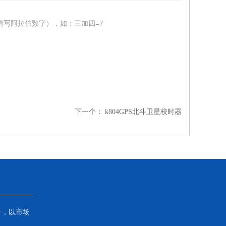
填写阿拉伯数字），如：三加四=7
下一个：
k804GPS北斗卫星校时器
针，以市场