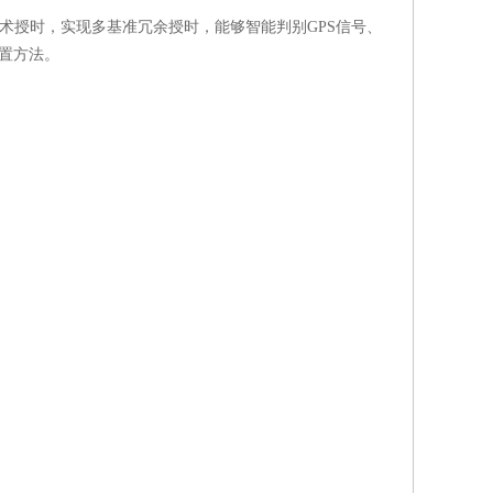
术授时，实现多基准冗余授时，能够智能判别
GPS
信号、
置方法。