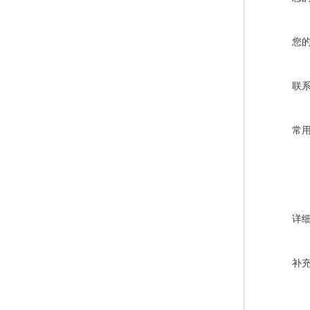
您
联
常
详
补