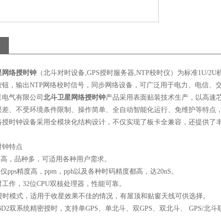
星网络授时钟
（北斗对时设备
,GPS
授时服务器
,NTP
校时仪）为标准
1U/2U
按钮，输出
NTP
网络校时信号，同步网络设备，可广泛用于电力、电信、
呈电气有限公司
北斗卫星网络授时钟
产品采用表面贴装技术生产，以高速
误差、不受环境条件限制、操作简单、全自动智能化运行、免维护等特点
络授时钟设备采用全模块化结构设计，不仅实现了板卡全兼容，还提供了
时钟特点
度高，品种多，可适用各种用户需求。
不仅
pps
精度高，
ppm
，
pph
以及各种时码精度都高，达
20nS
。
时工作，
32
位
CPU
双核处理器，性能可靠。
授时模式，适用于收星效果不佳的情况，有屋顶和贴窗天线可供选择。
BD2
双系统精密授时，支持单
GPS
、单北斗、双
GPS
、双北斗、
GPS/
北斗
。