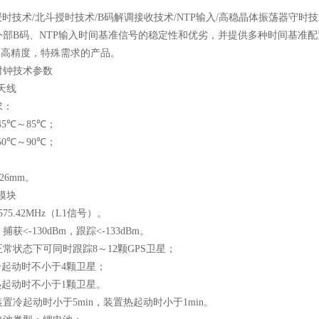
授时技术
/
北斗授时技术
/B
码解调接收技术
/NTP
输入
/
高稳晶体振荡器守时技
外部
B
码、
NTP
输入时间基准信号的稳定性和优劣，并提供多种时间基准配
更高精度，特殊需求的产品。
时钟技术参数
天线
求：
45
℃～
85
℃；
50
℃～
90
℃；
；
126mm
。
模块
575.42MHz
（
L1
信号）。
捕获<
-130dBm
，跟踪<
-133dBm
。
正常状态下可同时跟踪
8
～
12
颗
GPS
卫星；
冷起动时不小于
4
颗卫星；
热起动时不小于
1
颗卫星。
装置冷起动时小于
5min
，装置热起动时小于
1min
。