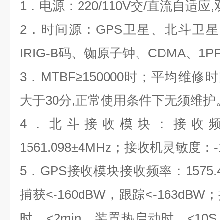
1
．电源：
220/110V
交
/
直流自适应
,
2
．时间源：
GPS
卫星、北斗卫星
IRIG-B
码、铷原子钟、
CDMA
、
1P
3
．
MTBF
≥
150000
时；平均维修时
大于
30
分
,
正常使用条件下无须维护
4
．北斗接收模块：接收
1561.098
±
4MHz
；接收机灵敏度：
5
．
GPS
接收模块接收频率：
1575
捕获<
-160dBW
，跟踪<
-163dBW
；
时，<
2min
，装置热启动时，<
10S