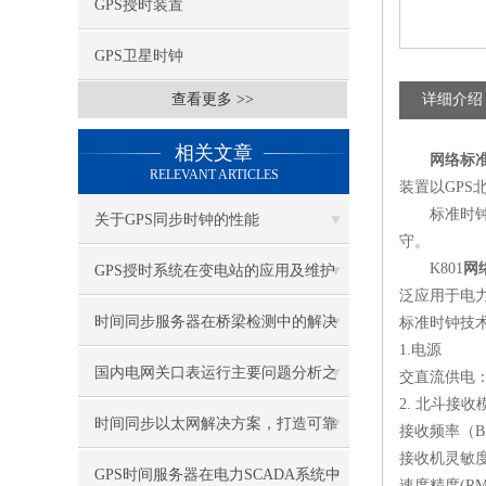
GPS授时装置
GPS卫星时钟
查看更多 >>
详细介绍
相关文章
网络标
RELEVANT ARTICLES
装置以
GPS
标准时
关于GPS同步时钟的性能
守。
K801
网
GPS授时系统在变电站的应用及维护
泛应用于电
保养（2）
时间同步服务器在桥梁检测中的解决
标准时钟技
1.
电源
方案
国内电网关口表运行主要问题分析之
交直流供电
2.
北斗接收
GPS时钟
时间同步以太网解决方案，打造可靠
接收频率（
B
接收机灵敏
的网络
GPS时间服务器在电力SCADA系统中
速度精度
(RM