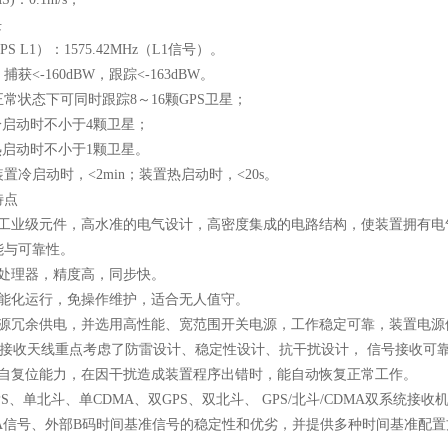
块
PS L1
）：
1575.42MHz
（
L1
信号）。
捕获<
-160dBW
，跟踪<
-163dBW
。
正常状态下可同时跟踪
8
～
16
颗
GPS
卫星；
冷启动时不小于
4
颗卫星；
热启动时不小于
1
颗卫星。
装置冷启动时，<
2min
；装置热启动时，<
20s
。
特点
工业级元件，高水准的电气设计，高密度集成的电路结构，使装置拥有电
能与可靠性。
处理器，精度高，同步快。
能化运行，免操作维护，适合无人值守。
源冗余供电，并选用高性能、宽范围开关电源，工作稳定可靠，装置电源
接收天线重点考虑了防雷设计、稳定性设计、抗干扰设计，
信号接收可
自复位能力，在因干扰造成装置程序出错时，能自动恢复正常工作。
PS
、单北斗、单
CDMA
、双
GPS
、双北斗、
GPS/
北斗
/CDMA
双系统接收
A
信号、外部
B
码时间基准信号的稳定性和优劣，并提供多种时间基准配置