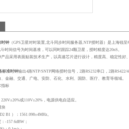
准时钟
（
GPS
卫星对时装置
,
北斗同步时间服务器
,NTP
授时器
）是上海锐呈
北斗时间信号为时间基准，可以同时跟踪
24
颗卫星，授时精度达
20nS
。
钟产品采用表面贴装技术生产，以高速芯片进行设计，精度高、稳定性好
络标准时钟
输出
4
路
NTP/SNTP
网络授时信号，
2
路
RS232
串口，
2
路
RS422/4
力、金融、交通、广电、安防、石化、水利、国防、医疗、教育等领域。
术指标
：
220V
±
20%
或
110V
±
20%
，电源供电自适应。
模块
D2 B1
）：
1561.098
±
4MHz
。
度：
-157.6dBW
；
S)
：
0.1m/s
；