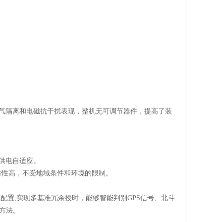
气隔离和电磁抗干扰表现，整机无可调节器件，提高了装
供电自适应。
靠性高，不受地域条件和环境的限制。
机配置
,
实现多基准冗余授时，能够智能判别
GPS
信号、北斗
方法。