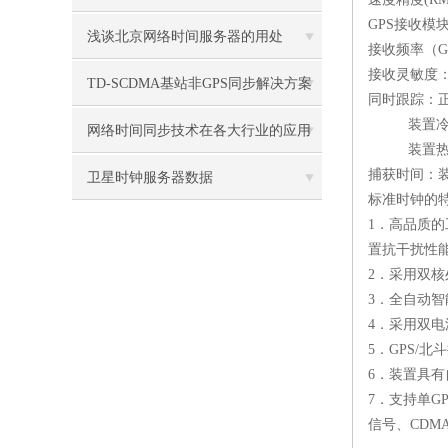
GPS
接收模
的应用
浅谈北京网络时间服务器的用处
接收频率（
G
接收灵敏度：
TD-SCDMA基站非GPS同步解决方案
同时跟踪：
装置
研究二
网络时间同步技术在各大行业的应用
装置
捕获时间：
卫星时钟服务器数据
标准时钟的
1
．高品质的
置抗干扰性
2
．采用双核
3
．全自动智
4
．采用双电
5
．
GPS/
北斗
6
．装置具有
7
．支持单
G
信号、
CDM