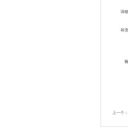
详
补
上一个