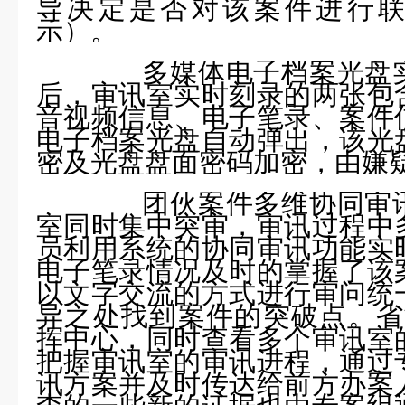
导决定是否对该案件进行
示）。
多媒体电子档案光盘实
后，审讯室实时刻录的两张包
音视频信息、电子笔录、案件
电子档案光盘自动弹出，该光
密及光盘盘面密码加密，由嫌
团伙案件多维协同审讯
室同时集中突审，审讯过程中
员利用系统的协同审讯功能实
电子笔录情况及时的掌握了该
以文字交流的方式进行审问统
异之处找到案件的突破点。省
挥中心，同时查看多个审讯室
把握审讯室的审讯进程，通过
讯方案并及时传达给前方办案