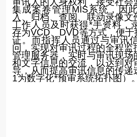
审讯人的人身权利，接受社会
集成案卷管理
MIS
系统，因
入、归档、查阅、联动录像文
工作人员及时获得*手资料，
存为
VCD
、
DVD
等方式，便于
证。而指挥人员通过与审讯
问，实现对审讯过程的全程监
管理服务器，实时与审讯现场
和文字信息的交流，以达到对
导，从而提高审讯信息的传递
1
为数字化*预审系统拓扑图）