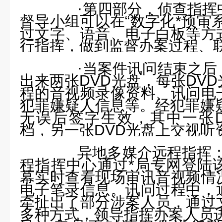
·
第四部分，侦查指挥
督导小组可以在
“
数字化*预审
过文字、语音、电子白板等方
行指挥，做到监督办案过程、
·
当案件讯问结束之后
出来两张
DVD
光盘，每张
DVD
程的音视频录像资料、讯问电
犯罪嫌疑人信息等。经犯罪嫌
无误后签字生效，其中一张
档，另一张
DVD
光盘上交视听
异地多媒介远程指挥：
程指挥中心通过*局专网登陆
幕实时查看现场审讯音视频情
电子笔录信息。讯问过程中，
牵扯出了部分涉案人员，通过
多种方式，领导指挥办案人员进