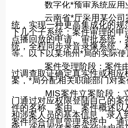
数字化*预审系统应用
云南省*厅采用某公司
统，实现一种更高集成化的规
下几个子系统：案件审理的申
点播回放的申请、审批系统，
统，全程同步录音录像系统、
等。以下以某地州*局的实际使
案件受理阶段：案件由
过调查取证确定真实性或相应
案，*局分配相关职能部门对案
MIS
案件立案阶段：
门通过对应权限登陆自己的案
件的名称、案由、案件概述以
和涉案人员的基本信息，录入
案件综合信息管理系统中，通