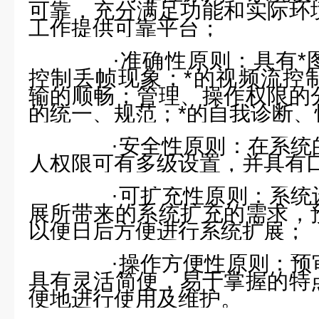
可靠，充分满足功能和实际环
工作提供可靠平台；
·
准确性原则：具有*
控制丢帧现象；*的视频流控
输的顺畅；管理、操作权限的
的统一、规范；*的自我诊断、
·
安全性原则：在系统
人权限可有多级设置，并具有
·
可扩充性原则：系统
展所带来的系统扩充的需求，
以便日后方便进行系统扩展；
·
操作方便性原则：预
具有灵活简便，易于掌握的特
便地进行使用及维护。