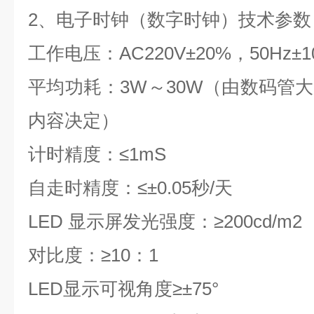
2
、电子时钟（数字时钟）
技术参数
工作电压：
AC220V
±
20%
，
50Hz
±
1
平均功耗：
3W
～
30W
（由数码管大
内容决定）
计时精度：
≤1mS
自走时精度：≤±
0.05
秒
/
天
LED
显示屏发光强度：
≥200cd/m2
对比度：
≥10
：
1
LED
显示可视角度
≥
±
75
°