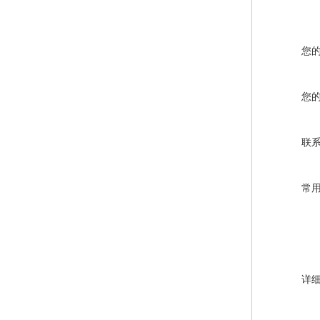
您
您
联
常
详