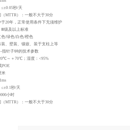
1ms
≤±
0.05
秒
/
天
间（
MTTR
）：一般不大于
30
分
少于
20
年，正常使用条件下无须维护
：Ⅲ级及以上标准
红色
/
绿色
/
白色
/
橙色
吊装、壁装、镶嵌、装于支柱上等
--
指针子钟的技术参数
20
℃～＋
70
℃；湿度：
<95%
或
POE
厘米
1ms
≤±
0.1
秒
/
天
0000
小时
间（
MTTR
）：一般不大于
30
分