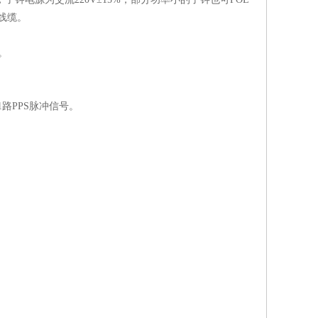
线缆。
。
1
路
PPS
脉冲信号。