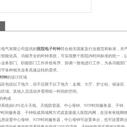
呈电气有限公司提供的
医院电子时钟
符合相关国家及行业规范和标准，并
套智能化高、功能齐全的时钟系统，可实现整个医院内时间标准的统一，
各业务部门、职能部门工作井然有序、协调一致地进行工作，为各功能部
楼宇各种相关业务高速运转的需求。
时钟
的设计区域
域应包括以下地方，但不仅限于以下地方：走廊、大厅、护士站、候诊区
防区域、其他人员流动并需用统一时间的空间。
的构成
钟系统由
GPS
北斗天线、天线防雷器、中心母钟、
NTP
时间服务器、子钟
P
时间服务器、子钟组成局域网方式或直接接入医院内网，在没有有线网
机房设置中心母钟、
NTP
时间服务器，中心母钟可设置单台，也可设置两
钟电源由机房内电源系统集中提供
220V
交流电。子钟的电源采用就近取电