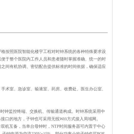
严格按照医院智能化楼宇工程对时钟系统的各种特殊要求设
以便于整个医院内工作人员和患者随时掌握准确、统一的时
门之间有机协调、密切配合提供标准的时间依据，确保适应
、手术室、急诊室、输液室、药房、收费处、医生办公室、
、时钟监控终端、交换机、传输通道构成。时钟系统采用中
络接口的地方，子钟也可采用无线
Wifi
方式接入局域网。
台双机互备，当单台母钟时，
NTP
时间服务器可内置于中心
，子钟电源为交流
220V±15%
，部分功率小的子钟也可
POE