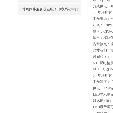
方式供电。
时间同步服务器在电子印章系统中的
4
、电子时钟
工作电源：
应用案例
功耗：≤
20W
输入：
GPS+
输出：模块
告警接点：
1
尺寸结构：
时间精度：
NTP
授时精
MTBF
可达
15
5
、电子时钟
工作温度：
-
供电：
220V
LED
显示单
对比度≥
10
：
LED
显示屏可