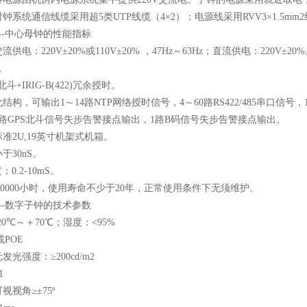
时钟系统通信线缆采用超
5
类
UTP
线缆（
4
×
2
）；电源线采用
RVV3
×
1.5mm2
--
中心母钟的性能指标
交流供电：
220V
±
20%
或
110V
±
20%
，
47Hz
～
63Hz
；直流供电：
220V
±
20%
。
北斗
+IRIG-B(422)
冗余授时。
化结构，可输出
1
～
14
路
NTP
网络授时信号，
4
～
60
路
RS422/485
串口信号，
路
GPS
北斗信号失步告警接点输出，
1
路
B
码信号失步告警接点输出。
标准
2U,19
英寸机架式机箱。
小于
30nS
。
度：
0.2-10mS
。
0000
小时，使用寿命不少于
20
年，正常使用条件下无须维护。
--
数字子钟的技术参数
20
℃～＋
70
℃；湿度：
<95%
或
POE
元发光强度：≥
200cd/m2
1
视视角≥±
75º