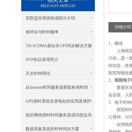
相关文章
RELEVANT ARTICLES
安防监控系统组成部分介绍
详细介绍
相对论与时钟频率
1
、概述
TD-SCDMA基站非GPS同步解决方案
上海锐
计的，是一
研究二
NTP协议原理简介
间信息，使
医院智能化
天文时钟理论
2
、
医院电子
从Internet时间服务器获取标准时间
重要区
会议室、人
GPS授时系统在变电站的应用及维护
3
、电子时钟
医院时
保养（2）
锐呈网络授时时间服务器成功投运天
心母钟、
NT
在弱电
津联通
数据采集系统的时钟同步方案
母钟内。母