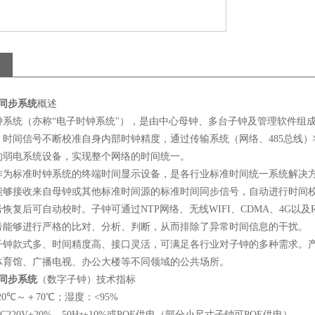
同步系统
概述
钟系统（亦称“电子时钟系统"），是由中心母钟、多台子钟及管理软件组
）时间信号不断校准自身内部时钟精度，通过传输系统（网络、
485
总线）
的弱电系统设备，实现整个网络的时间统一。
作为标准时钟系统的终端时间显示设备，是各行业标准时间统一系统解决
能够接收来自母钟或其他标准时间源的标准时间同步信号，自动进行时间
号恢复后可自动校时。子钟可通过
NTP
网络、无线
WIFI
、
CDMA
、
4G
以及
号能够进行严格的比对、分析、判断，从而排除了异常时间信息的干扰。
子钟款式多、时间精度高、接口灵活，可满足各行业对子钟的多种需求。
体育馆、广播电视、办公大楼等不同领域的公共场所。
同步系统
（数字子钟）
技术指标
20
℃～＋
70
℃；湿度：
<95%
C220V
±
20%
，
50Hz
±
10%
或
POE
供电（部分小尺寸子钟可
POE
供电）