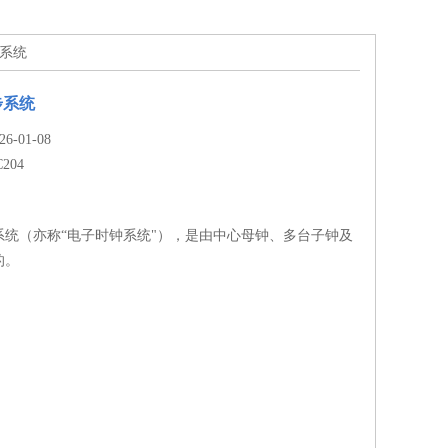
步系统
步系统
-01-08
C204
系统（亦称“电子时钟系统"），是由中心母钟、多台子钟及
的。