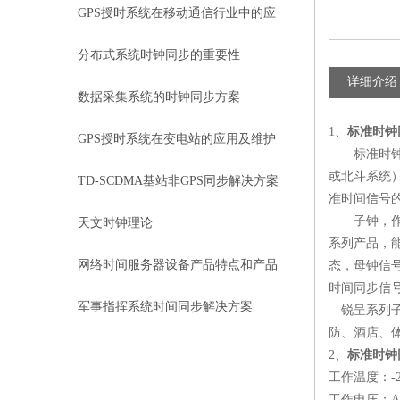
GPS授时系统在移动通信行业中的应
用
分布式系统时钟同步的重要性
详细介绍
数据采集系统的时钟同步方案
1
、
标准时钟
GPS授时系统在变电站的应用及维护
标准时
或北斗系统
保养（1）
TD-SCDMA基站非GPS同步解决方案
准时间信号
研究二
子钟，
天文时钟理论
系列产品，
网络时间服务器设备产品特点和产品
态，母钟信
时间同步信
特点和详细参数
军事指挥系统时间同步解决方案
锐呈系列
防、酒店、
2
、
标准时钟
工作温度：
-
工作电压：
A