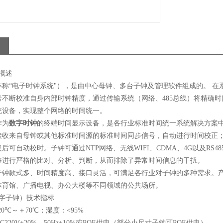
概述
亦称“电子时钟系统"），是由中心母钟、多台子钟及管理软件组成的。
在
号不断校准自身内部时钟精度，通过传输系统（网络、
485
总线）将精确时
统设备，实现整个网络的时间统一。
作为
数字时钟
的终端时间显示设备，是各行业标准时间统一系统解决方案
接收来自母钟或其他标准时间源的标准时间同步信号，自动进行时间校正
复后可自动校时。子钟可通过
NTP
网络、无线
WIFI
、
CDMA
、
4G
以及
RS48
够进行严格的比对、分析、判断，从而排除了异常时间信息的干扰。
子钟款式多、时间精度高、接口灵活，可满足各行业对子钟的多种需求。
体育馆、广播电视、办公大楼等不同领域的公共场所。
字子钟）
技术指标
20
℃～＋
70
℃；湿度：
<95%
C220V
±
20%
，
50Hz
±
10%
或
POE
供电（部分小尺寸子钟可
POE
供电）