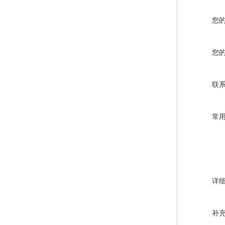
您
您
联
常
详
补