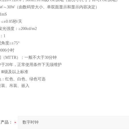
W
～
30W
（由数码管大小、单双面显示和显示内容决定）
1mS
≤±
0.05
秒
/
天
发光强度：
≥200cd/m2
：
1
视角度
≥
±
75
°
0000
小时
间（
MTTR
）：一般不大于
30
分钟
少于
20
年，正常使用条件下无须维护
：Ⅲ级及以上标准
色：红色、白色、绿色可选
挂装、吊装、嵌入
产品：