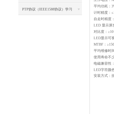
平均功耗：
3
PTP协议（IEEE1588协议）学习
计时精度：
≤
自走时精度：
LED
显示屏
对比度：
≥10
LED
显示可
MTBF
：
≥15
平均维修时
使用寿命不
电磁兼容性
LED
字符颜
安装方式：