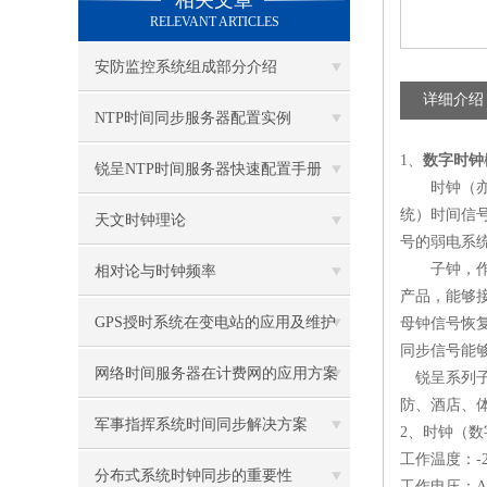
相关文章
RELEVANT ARTICLES
安防监控系统组成部分介绍
详细介绍
NTP时间同步服务器配置实例
1
、
数字时钟
（CISCO 7200）
锐呈NTP时间服务器快速配置手册
时钟（
统）时间信
天文时钟理论
号的弱电系
子钟，
相对论与时钟频率
产品，能够
GPS授时系统在变电站的应用及维护
母钟信号恢
同步信号能
保养（2）
网络时间服务器在计费网的应用方案
锐呈系列
防、酒店、
军事指挥系统时间同步解决方案
2
、时钟（数
工作温度：
-
分布式系统时钟同步的重要性
工作电压：
A