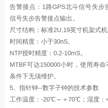
告警接点：
1
路
GPS
北斗信号失步
信号失步告警接点输出。
尺寸结构：标准
2U,19
英寸机架式机
时间精度：小于
30nS
。
NTP
授时精度：
0.2-10mS
。
MTBF
可达
150000
小时，使用寿命
条件下无须维护。
5
、指针钟
--
数字子钟的技术参数
工作温度：
-20
℃～＋
70
℃；湿度：