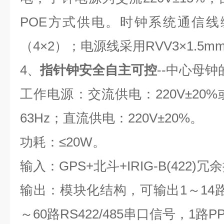
POE
方式供电。时钟系统通信线
（
4
×
2
）；电源线采用
RVV3
×
1.5m
4
、
指针钟安全自主可控
--
中心母钟
工作电源：交流供电：
220V
±
20%
63Hz
；直流供电：
220V
±
20%
。
功耗：≤
20W
。
输入：
GPS+
北斗
+IRIG-B(422)
冗余
输出：模块化结构，可输出
1
～
14
～
60
路
RS422/485
串口信号，
1
路
P