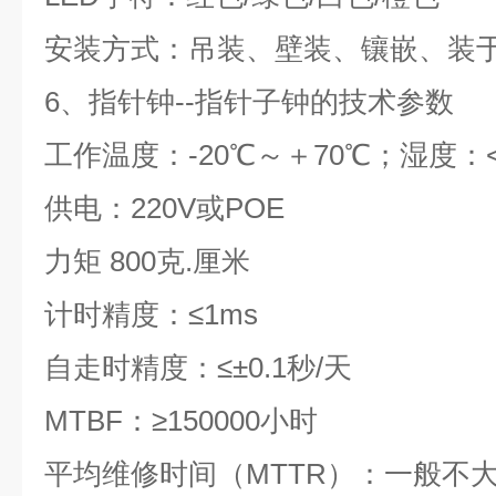
安装方式：吊装、壁装、镶嵌、装
6
、指针钟
--
指针子钟的技术参数
工作温度：
-20
℃～＋
70
℃；湿度：
供电：
220V
或
POE
力矩
800
克
.
厘米
计时精度：≤
1ms
自走时精度：≤±
0.1
秒
/
天
MTBF
：≥
150000
小时
平均维修时间（
MTTR
）：一般不