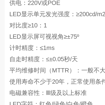
供电：
220V
或
POE
LED
显示单元发光强度：≥
200cd/m
对比度≥
10
：
1
LED
显示屏可视视角≥±
75º
计时精度：≤
1ms
自走时精度：≤±
0.05
秒
/
天
平均维修时间（
MTTR
）：一般不
使用寿命不少于
20
年，正常使用条
电磁兼容性：Ⅲ级及以上标准
LED
字符：红色
/
绿色
/
白色
/
橙色