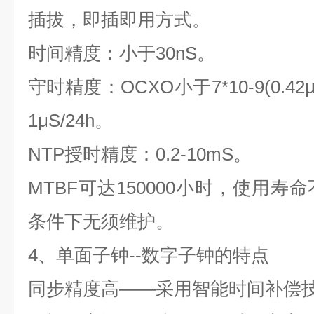
插拔，即插即用方式。
时间精度：小于
30nS
。
守时精度：
OCXO
小于
7*10-9(0.42
1
μ
S/24h
。
NTP
授时精度：
0.2-10mS
。
MTBF
可达
150000
小时，使用寿命
条件下无须维护。
4
、单面子钟
--
数字子钟的特点
同步精度高――采用智能时间补偿