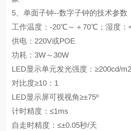
5
、单面子钟
--
数字子钟的技术参数
工作温度：
-20
℃～＋
70
℃；湿度：
供电：
220V
或
POE
功耗：
3W
～
30W
LED
显示单元发光强度：≥
200cd/m
对比度≥
10
：
1
LED
显示屏可视视角≥±
75º
计时精度：≤
1ms
自走时精度：≤±
0.05
秒
/
天