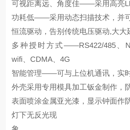
可视距离远、角度佳――采用高亮
L
功耗低――采用动态扫描技术，并
恒流驱动，告别传统电压驱动
,
大大
多种授时方式――
RS422/485
、
wifi
、
CDMA
、
4G
智能管理――可与上位机通讯，实
外壳采用专用模具加工钣金制作，
表面喷涂金属亚光漆，显示钟面作
灯下无反光现
象