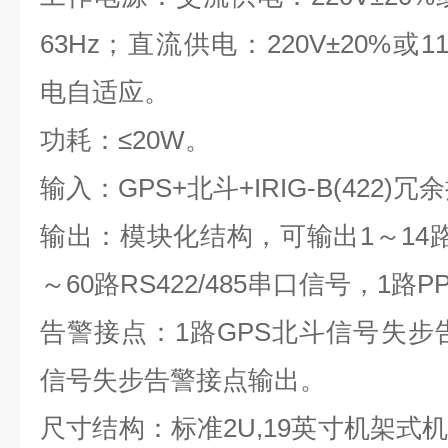
63Hz
；直流供电：
220V
±
20%
或
1
电自适应。
功耗：≤
20W
。
输入：
GPS+
北斗
+IRIG-B(422)
冗余
输出：模块化结构，可输出
1
～
14
～
60
路
RS422/485
串口信号，
1
路
P
告警接点：
1
路
GPS
北斗信号失步
信号失步告警接点输出。
尺寸结构：标准
2U,19
英寸机架式