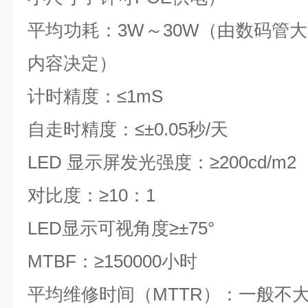
平均功耗：
3W
～
30W
（由数码管大
内容决定）
计时精度：
≤1mS
自走时精度：≤±
0.05
秒
/
天
LED
显示屏发光强度：
≥200cd/m2
对比度：
≥10
：
1
LED
显示可视角度
≥
±
75
°
MTBF
：
≥150000
小时
平均维修时间（
MTTR
）：一般不