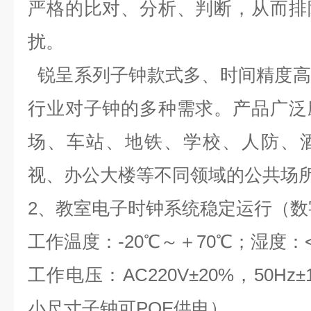
严格的比对、分析、判断，从而排
扰。
锐呈系列子钟款式多、时间精度高
行业对子钟的多种需求。产品广泛
场、车站、地铁、学校、人防、
视、办公大楼等不同领域的公共场
2
、教室电子时钟系统
稳定运行
（数
工作温度：
-20
℃～＋
70
℃；湿度：
工作电压：
AC220V
±
20%
，
50Hz
±
小尺寸子钟可
POE
供电）