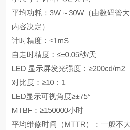
平均功耗：
3W
～
30W
（由数码管大
内容决定）
计时精度：
≤1mS
自走时精度：≤±
0.05
秒
/
天
LED
显示屏发光强度：
≥200cd/m2
对比度：
≥10
：
1
LED
显示可视角度
≥
±
75
°
MTBF
：
≥150000
小时
平均维修时间（
MTTR
）：一般不