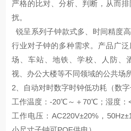
严格的比对、分析、判断，从而排
扰。
锐呈系列子钟款式多、时间精度高
行业对子钟的多种需求。产品广泛
场、车站、地铁、学校、人防、
视、办公大楼等不同领域的公共场
2
、自动对时数字时钟
低功耗
（数字
工作温度：
-20
℃～＋
70
℃；湿度：
工作电压：
AC220V
±
20%
，
50Hz
±
小尺寸子钟可
POE
供电）