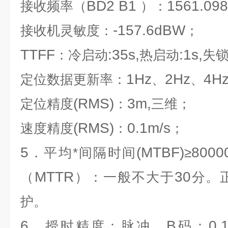
BD2 B1
1561.098
接收频率（
）：
-157.6dBW
接收机灵敏度：
；
TTFF
:35s,
:1s,
：冷启动
热启动
失
1Hz
2Hz
4H
定位数据更新率：
、
、
(RMS)
3m,
定位精度
：
三维；
(RMS)
0.1m/s
速度精度
：
；
5
(MTBF)
8000
．平均*间隔时间
≥
MTTR
30
（
）：一般不大于
分
。
护。
6
B
0.
．授时精度：脉冲、
码：