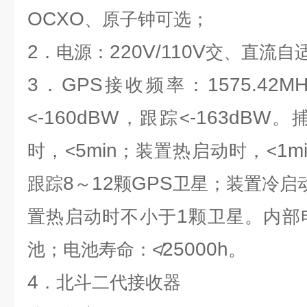
OCXO
、原子钟可选；
2
220V/110V
．电源：
交、直流自
3
GPS
1575.42MH
．
接收频率：
-160dBW
-163dBW
<
，跟踪<
。
5min
1m
时，<
；装置热启动时，<
8
12
GPS
跟踪
～
颗
卫星；装置冷启
1
置热启动时不小于
颗卫星。内部
25000h
池；电池寿命：≮
。
4
．北斗二代接收器