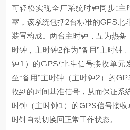
;
可轻松实现全厂系统时钟同步
主
2
GPS
室，该系统包括
台标准的
北
装置构成。两台主时钟，互为热备
2
时钟，主时钟
作为“备用”主时钟
1
GPS/
钟
）的
北斗信号接收单元
2
GP
至“备用”主时钟（主时钟
）的
收到的时间基准信号，从而保证系统
1
GPS
时钟（主时钟
）的
信号接收
时钟自动切换回正常工作状态。