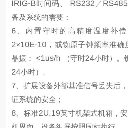
IRIG-B
RS232
RS485
时间码、
／
备及系统的需要；
6
、内置守时的高精度温度补偿
2
10E-10
×
，或铷原子钟频率准确
<1us/h
24
晶振：
（守时
小时）。
24
小时）。
7
、扩展设备外部基准信号丢失后
证系统的安全；
8
2U,19
、标准
英寸机架式机箱，安
机界面，设备组屏按照国标执行。