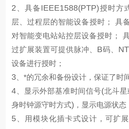
2
IEEE1588(PTP)
、具备
授时方
层、过程层的智能设备授时；
具
对智能变电站站控层设备授时；
B
N
过扩展装置可提供脉冲、
码、
设备进行授时；
3
、*的冗余和备份设计，保证了时
4
(
、显示外部基准时间信号
北斗星
)
身时钟源守时方式
，显示电源状态
5
、用模块化插卡式设计，可扩