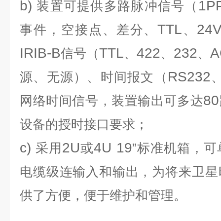
b)
1P
装置可提供多路脉冲信号（
TTL
24V
事件，空接点、差分、
、
IRIB-B
TTL
422
232
A
信号（
、
、
、
RS232
源、无源）、时间报文（
80
网络时间信号，装置输出可多达
设备的授时接口要求；
c)
2U
4U 19
采用
或
”标准机箱，
电缆级连输入和输出，为将来卫星
供了方便，便于维护和管理。