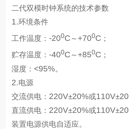
二代双模时钟系统
的技术参数
1.
环境条件
0
0
-20
C
+70
C
工作温度：
～
；
0
0
-40
C
+85
C
贮存温度：
～
；
<95%
湿度：
。
2.
电源
220V
20%
110V
2
交流供电：
±
或
±
220V
20%
110V
2
直流供电：
±
或
±
装置电源供电自适应。