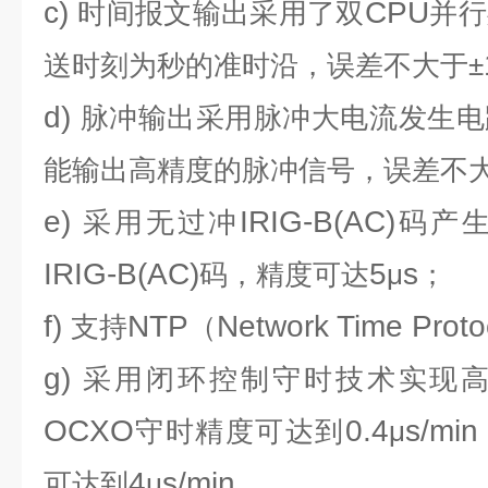
c)
CPU
时间报文输出采用了双
并行
送时刻为秒的准时沿，误差不大于±
d)
脉冲输出采用脉冲大电流发生电
能输出高精度的脉冲信号，误差不
e)
IRIG-B(AC)
采用无过冲
码产
IRIG-B(AC)
5
s
码，精度可达
μ
；
f)
NTP
Network Time Proto
支持
（
g)
采用闭环控制守时技术实现
OCXO
0.4
s/min
守时精度可达到
μ
4
s/min
可达到
μ
。