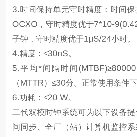
3.
时间保持单元守时精度：时间保
OCXO
7*10-9(0.4
，守时精度优于
1
S/24
子钟，守时精度优于
μ
小时。
4.
30nS
精度：≤
。
5.
(MTBF)
80000
平均*间隔时间
≥
MTTR
30
（
）≤
分。正常使用条件
6.
20 W
功耗：≤
。
二代双模时钟系统
可为以下设备提
间同步、全厂（站）计算机监控系