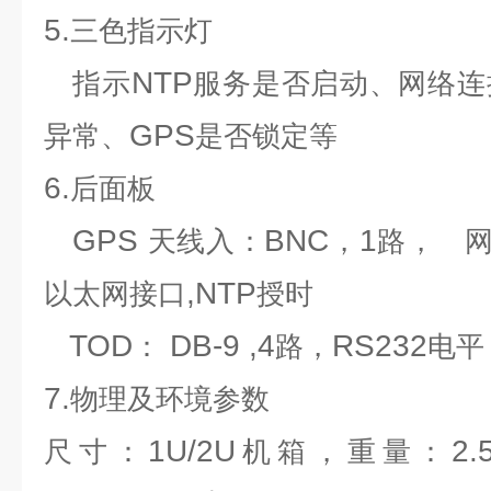
5.
三色指示灯
NTP
指示
服务是否启动、网络连
GPS
异常、
是否锁定等
6.
后面板
GPS
BNC
1
天线入：
，
路，
,NTP
以太网接口
授时
TOD
DB-9 ,4
RS232
：
路，
电平
7.
物理及环境参数
1U/2U
2.
尺寸：
机箱，重量：