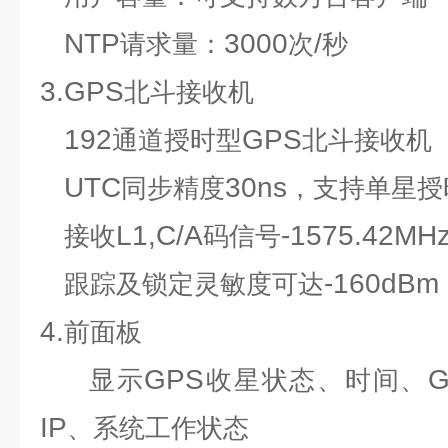
NTP
3000
/
请求量：
次
秒
3.GPS
北斗接收机
192
GPS
通道授时型
北斗接收机
UTC
30ns
同步精度
，支持单星授
L1,C/A
-1575.42MH
接收
码信号
-160dBm
跟踪及锁定灵敏度可达
4.
前面板
GPS
G
显示
收星状态、时间、
IP
、系统工作状态