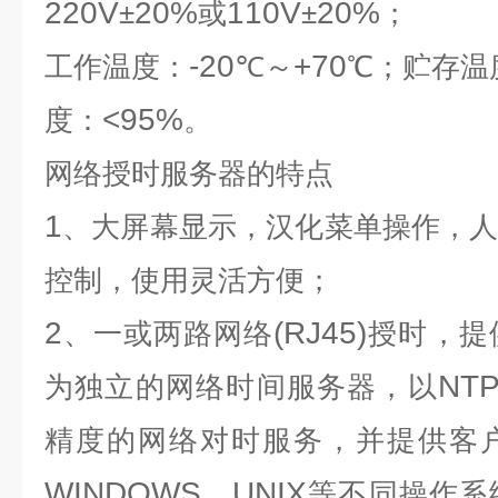
220V
20%
110V
20%
±
或
±
；
-20
+70
工作温度：
℃～
℃；贮存温
<95%
度：
。
网络授时服务器
的特点
1
、大屏幕显示，汉化菜单操作，
控制，使用灵活方便；
2
(RJ45)
、一或两路网络
授时，提
NTP
为独立的网络时间服务器，以
精度的网络对时服务，并提供客
WINDOWS
UNIX
，
等不同操作系