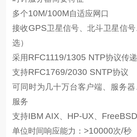
10M/100M
多个
自适应网口
GPS
接收
卫星信号、北斗卫星信号
选）
RFC1119/1305 NTP
采用
协议
传
RFC1769/2030 SNTP
支持
协议
可同时为几十万台客户端、服务器
服务
IBM AIX
HP-UX
FreeBS
支持
、
、
>10000
/
单位时间响应能力：
次
秒