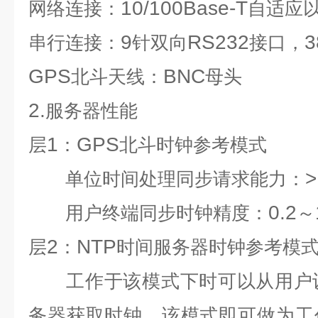
10/100Base-T
网络连接：
自适应
9
RS232
3
串行连接：
针双向
接口，
GPS
BNC
北斗天线：
母头
2.
服务器性能
1
GPS
层
：
北斗时钟参考模式
>
单位时间处理同步请求能力：
0.2
用户终端同步时钟精度：
～
2
NTP
层
：
时间服务器时钟参考模
工作于该模式下时可以从用户
务器获取时钟。该模式即可做为工