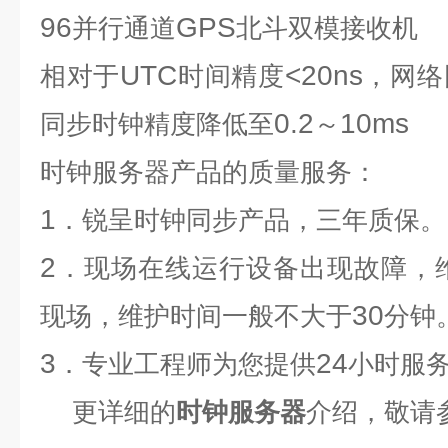
96
GPS
并行通道
北斗双模接收
UTC
<20ns
相对于
时间精度
，网络
0.2
10ms
同步时钟精度降低至
～
时钟服务器
产品的质量服务：
1
．锐呈时钟同步产品，三年质保。
2
．现场在线运行设备出现故障，
30
现场
，维护时间一般不大于
分钟
3
24
．专业工程师为您提供
小时服
更详细的
时钟服务器
介绍，敬请