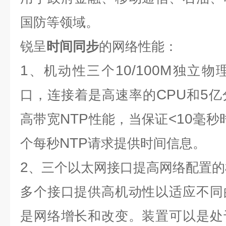
国防等领域。
锐呈
时间同步
的网络性能：
1
10/100M
、机动性三个
独立物
CPU
5
口，连接着是高速率的
和
亿
NTP
<10
高带宽
性能，当保证
毫秒
NTP
个每秒
请求提供时间信息。
2
、三个以太网接口提高网络配置的
多个接口提供高机动性以适应不同
是网络增长和改变。装置可以是处