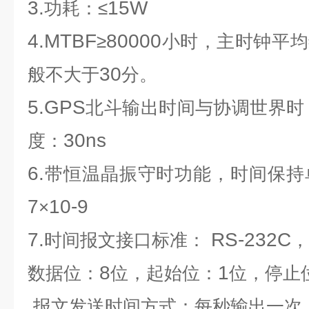
3.
15W
功耗：≤
4.MTBF
80000
≥
小时，主时钟平均
30
般不大于
分。
5.GPS
北斗输出时间与协调世界时
30ns
度：
6.
带恒温晶振守时功能，时间保持
7
10-9
×
7.
RS-232C
时间报文接口标准：
，
8
1
数据位：
位，起始位：
位，停止
报文发送时间方式：每秒输出一次