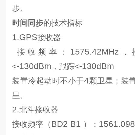
步。
时间同步
的技术指标
1.GPS
接收器
1575.42MHz
接收频率：
，
-130dBm
-130dBm
<
，跟踪<
4
装置冷起动时不小于
颗卫星；装
星。
2.
北斗接收器
BD2 B1
1561.098
接收频率（
）：