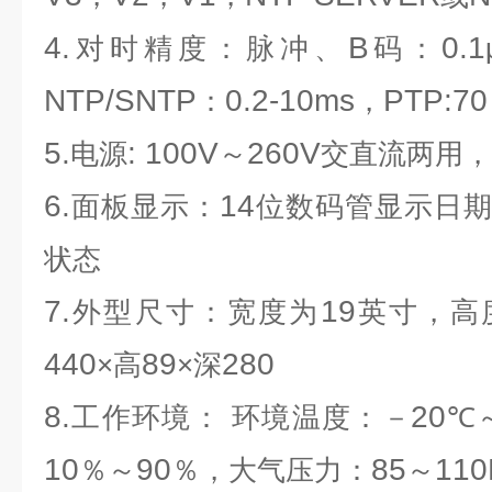
4.
B
0.1
对时精度：脉冲、
码：
NTP/SNTP
0.2-10ms
PTP:70
：
，
5.
: 100V
260V
电源
～
交直流两用，
6.
14
面板显示：
位数码管显示日
状态
7.
19
外型尺寸：宽度为
英寸，高
440
89
280
×高
×深
8.
20
工作环境：
环境温度：－
℃
10
90
85
110
％～
％，大气压力：
～