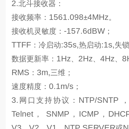
2.
北斗接收器：
1561.098
4MHz
接收频率
：
±
。
-157.6dBW
接收机灵敏度：
；
TTFF
:35s,
:1s,
：冷启动
热启动
失
1Hz
2Hz
4Hz
8
数据更新率：
、
、
、
RMS
3m,
：
三维；
0.1m/s
速度精度
：
；
3.
NTP/SNTP
网口支持协议：
Telnet
SNMP
ICMP
DHC
，
，
，
V3
V2
V1
NTP SERVER
N
，
，
，
或