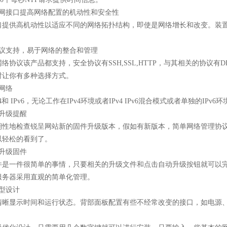
网接口提高网络配置的机动性和安全性
口提供高机动性以适应不同的网络拓扑结构，即使是网络增长和改变。装
议支持，易于网络的整合和管理
网络协议该产品都支持，安全协议有
SSH,SSL,HTTP
，与其相关的协议有
D
时让你有多种选择方式。
网络
4
和
IPv6
，无论工作在
IPv4
环境或者
IPv4 IPv6
混合模式或者单独的
IPv6
环
升级提醒
期性地检查锐呈网站新的固件升级版本，假如有新版本，简单网络管理协
以轻松的看到了。
升级固件
件是一件很简单的事情，只要
相关的升级文件和点击自动升级按钮就可以
服务器采用直观的简单化管理。
型设计
清晰显示时间和运行状态。背部面板配置有些不经常改变的接口，如电源