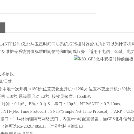
步
(NTP
校时仪
,
北斗卫星时间同步系统
,GPS
授时器
)
的功能
:
可以为计算机
存及维护等系统提供标准时间信号和时间戳服务，适用于电信、金融、电
技术参数
机
/
天线
间
:
本地一次开机
:
≤
180
秒
;
位置变化重开机
:
≤
120
秒
;
位置不变重开机
;
≤
30
秒
;
开机
:
≤
10
秒
;
系统重启动
:
≤
2
秒
;
接收灵敏度
: -165dBW
：脉冲：
0.1
μ
S
、
B
码：
0.1
μ
S
，串口：
10
μ
S
，
NTP/SNTP
：
0.2-10ms
。
：
NTP(Net Time Protocol)
，
SNTP(Simple Net Time Protocol)
，
ARP
，
UDP
出接口：
1-14
路物理隔离网络接口，内置
web
可配置设备，当
GPS
北斗信号
。
4
路可选
RS-232C/485
口。
时分秒脉冲输出口
同步物理及环境参数