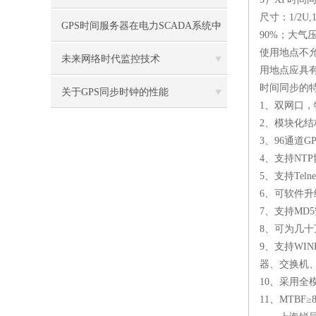
尺寸：
1/2U,
GPS时间服务器在电力SCADA系统中
90%
；大气
使用地点不
的应用
未来网络时代监控技术
用地点应具
时间同步的
关于GPS同步时钟的性能
1
、双网口，
2
、模块化结
3
、
96
通道
G
4
、支持
NTP
5
、支持
Teln
6
、可软件升
7
、支持
MD5
8
、可为几十
9
、支持
WIND
器、交换机
10
、采用全
11
、
MTBF
≥