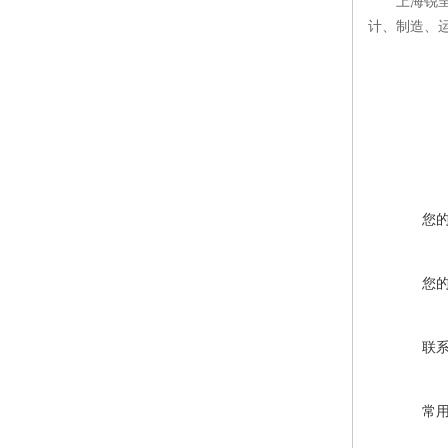
上海锐
计、制造、
您
您
联
常