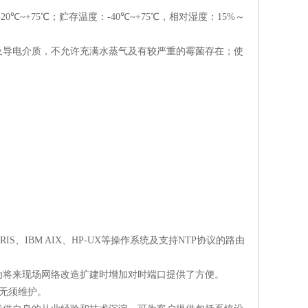
-20
℃
~+75
℃；贮存温度：
-40
℃
~+75
℃，相对湿度：
15%
～
及导电介质，不允许充满水蒸气及有较严重的霉菌存在；使
。
RIS
、
IBM AIX
、
HP-UX
等操作系统及支持
NTP
协议的路由
为将来现场网络改造扩建时增加对时端口提供了方便。
无须维护。