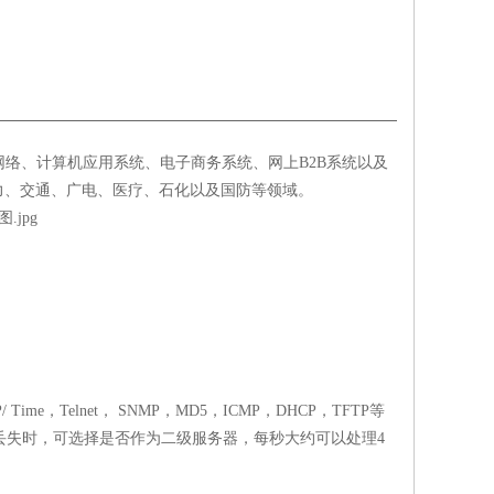
网络、计算机应用系统、电子商务系统、网上
B2B
系统以及
力、交通、广电、医疗、石化以及国防等领域。
/ Time
，
Telnet
，
SNMP
，
MD5
，
ICMP
，
DHCP
，
TFTP
等
丢失时，可选择是否作为二级服务器，每秒大约可以处理
4