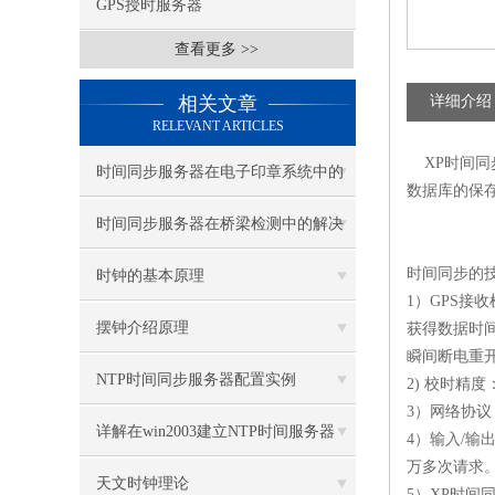
GPS授时服务器
查看更多 >>
相关文章
详细介绍
RELEVANT ARTICLES
XP
时间同
时间同步服务器在电子印章系统中的
数据库的保
应用案例
时间同步服务器在桥梁检测中的解决
方案
时间同步的
时钟的基本原理
1
）
GPS
接收
摆钟介绍原理
获得数据时
瞬间断电重
NTP时间同步服务器配置实例
2)
校时精度
3
）网络协议
（CISCO 7200）
详解在win2003建立NTP时间服务器
4
）输入
/
输
万多次请求
天文时钟理论
5
）
XP
时间