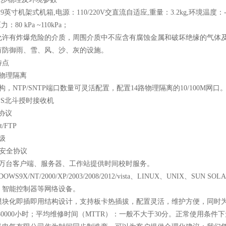
19
英寸机架式机箱
,
电源：
110/220V
交直流自适应
,
重量：
3.2kg,
环境温度：
压力：
80 kPa ~110kPa
；
允许有炸爆危险的介质，周围介质中不应含有腐蚀金属和破坏绝缘的气体
有防御雨、雪、风、沙、灰的设施。
特点
物理隔离
构，
NTP/SNTP
端口数量可灵活配置，配置
14
路物理隔离的
10/100M
网口
PS
北斗授时接收机
协议
et/FTP
级
安全协议
万台客户端、服务器、工作站提供时间校时服务。
OWS9X/NT/2000/XP/2003/2008/2012/vista
、
LINUX
、
UNIX
、
SUN SOLA
、智能控制器等网络设备。
模块化即插即用结构设计，支持板卡热插拔，配置灵活，维护方便，同时
80000
小时；平均维修时间（
MTTR
）：一般不大于
30
分。正常使用条件下