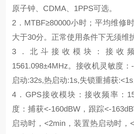
原子钟、
CDMA
、
1PPS
可选。
2
．
MTBF
≥
80000
小时；平均维修
大于
30
分。正常使用条件下无须维
3
．北斗接收模块：接收
1561.098
±
4MHz
。接收机灵敏度：
启动
:32s,
热启动
:1s,
失锁重捕获
:<1s
4
．
GPS
接收模块：接收频率：
1
度：捕获<
-160dBW
，跟踪<
-163d
启动时，<
2min
，装置热启动时，